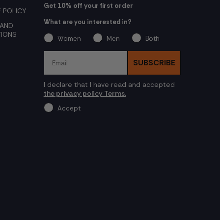
Get 10% off your first order
 POLICY
What are you interested in?
 AND
TIONS
Women
Men
Both
Email
SUBSCRIBE
I declare that I have read and accepted
the privacy policy Terms.
Accept