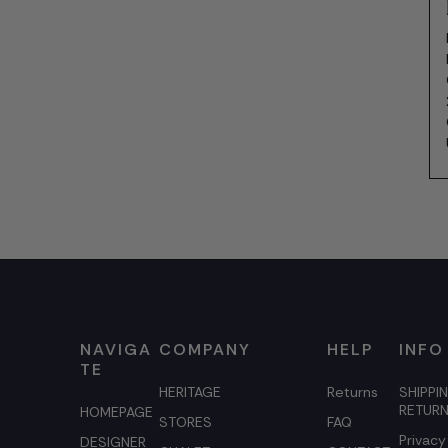
NAVIGA
COMPANY
HELP
INFO
TE
HERITAGE
Returns
SHIPPI
RETUR
HOMEPAGE
STORES
FAQ
Privacy
DESIGNER