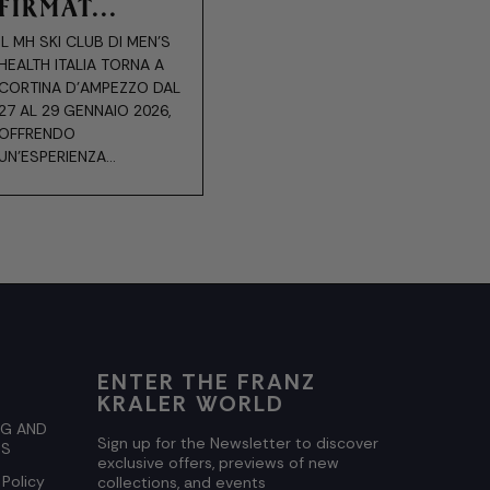
FIRMAT...
IL MH SKI CLUB DI MEN'S
HEALTH ITALIA TORNA A
CORTINA D'AMPEZZO DAL
27 AL 29 GENNAIO 2026,
OFFRENDO
UN'ESPERIENZA...
ENTER THE FRANZ
KRALER WORLD
NG AND
Sign up for the Newsletter to discover
NS
exclusive offers, previews of new
 Policy
collections, and events