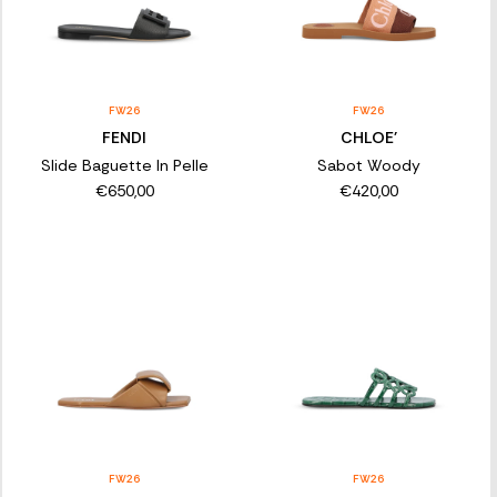
FW26
FW26
FENDI
CHLOE'
Slide Baguette In Pelle
Sabot Woody
€650,00
€420,00
FW26
FW26