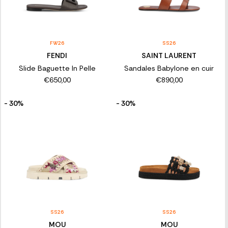
FW26
SS26
FENDI
SAINT LAURENT
Slide Baguette In Pelle
Sandales Babylone en cuir
€650,00
€890,00
- 30%
- 30%
SS26
SS26
MOU
MOU