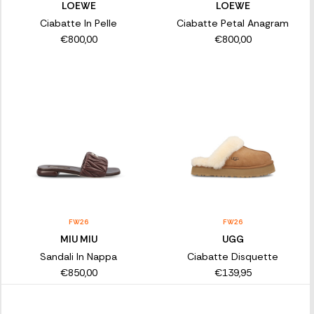
LOEWE
LOEWE
Ciabatte In Pelle
Ciabatte Petal Anagram
€800,00
€800,00
FW26
FW26
MIU MIU
UGG
Sandali In Nappa
Ciabatte Disquette
€850,00
€139,95