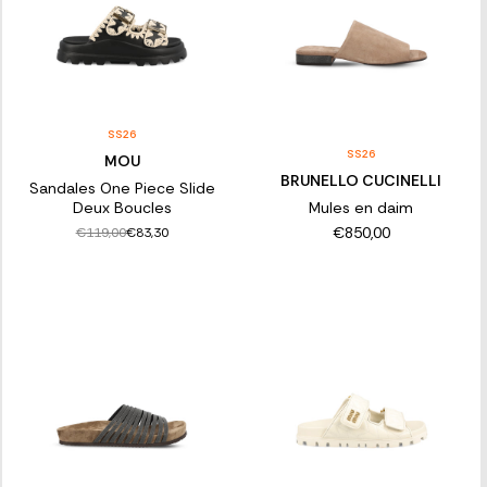
SS26
SS26
MOU
BRUNELLO CUCINELLI
Sandales One Piece Slide
Deux Boucles
Mules en daim
€850,00
€119,00
€83,30