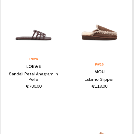
FW26
FW26
LOEWE
MOU
Sandali Petal Anagram In
Pelle
Eskimo Slipper
€700,00
€119,00