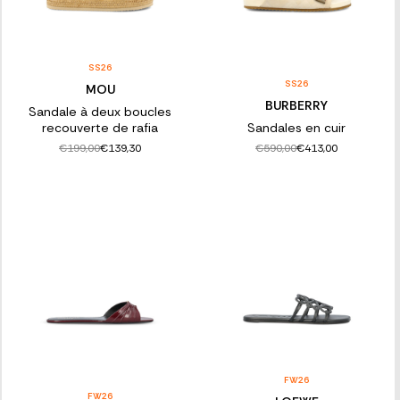
SS26
SS26
MOU
BURBERRY
Sandale à deux boucles
recouverte de rafia
Sandales en cuir
€199,00
€590,00
€139,30
€413,00
FW26
FW26