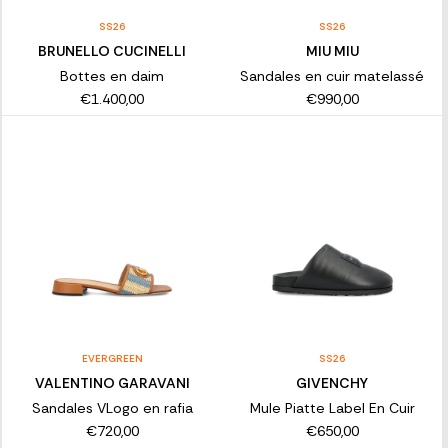
SS26
SS26
BRUNELLO CUCINELLI
MIU MIU
Bottes en daim
Sandales en cuir matelassé
€1.400,00
€990,00
EVERGREEN
SS26
VALENTINO GARAVANI
GIVENCHY
Sandales VLogo en rafia
Mule Piatte Label En Cuir
€720,00
€650,00