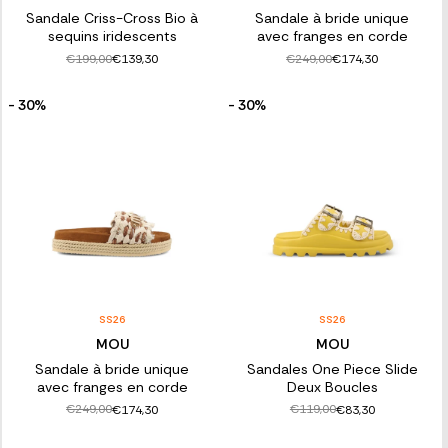
Sandale Criss-Cross Bio à
Sandale à bride unique
sequins iridescents
avec franges en corde
€199,00
€249,00
€139,30
€174,30
- 30%
- 30%
SS26
SS26
MOU
MOU
Sandale à bride unique
Sandales One Piece Slide
avec franges en corde
Deux Boucles
€249,00
€119,00
€174,30
€83,30