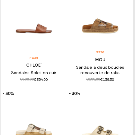
SS26
FW25
MOU
CHLOE'
Sandale à deux boucles
Sandales Soleil en cuir
recouverte de rafia
€590,00
€199,00
€354,00
€139,30
- 30%
- 30%