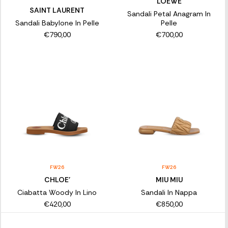
LOEWE
SAINT LAURENT
Sandali Petal Anagram In
Sandali Babylone In Pelle
Pelle
€790,00
€700,00
FW26
FW26
CHLOE'
MIU MIU
Ciabatta Woody In Lino
Sandali In Nappa
€420,00
€850,00