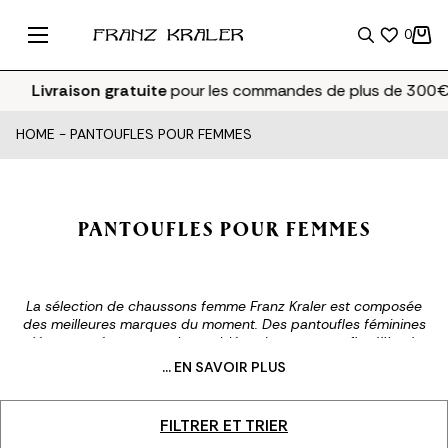
0
Livraison gratuite
pour les commandes de plus de 300€
HOME
-
PANTOUFLES POUR FEMMES
PANTOUFLES POUR FEMMES
La sélection de chaussons femme Franz Kraler est composée
des meilleures marques du moment. Des pantoufles féminines
décontractées comme les emblématiques pantoufles Woody
de Chloé, aux modèles plus raffinés et élégants de Valentino à
... EN SAVOIR PLUS
porter en soirée, la proposition Franz Kraler de pantoufles pour
femmes de marque est conçue pour toutes les occasions. Les
pantoufles pour femmes sont le bon choix pour celles qui
FILTRER ET TRIER
aiment une vie bien remplie mais aussi pour celles qui