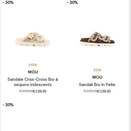
- 30%
- 30%
SS26
SS26
MOU
MOU
Sandale Criss-Cross Bio à
sequins iridescents
Sandali Bio In Pelle
€199,00
€199,00
€139,30
€139,30
- 30%