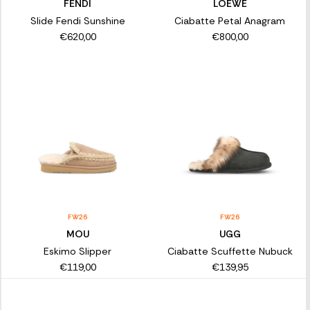
FENDI
LOEWE
Slide Fendi Sunshine
Ciabatte Petal Anagram
€620,00
€800,00
FW26
FW26
MOU
UGG
Eskimo Slipper
Ciabatte Scuffette Nubuck
€119,00
€139,95