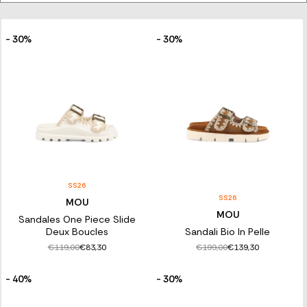
recherchent du confort dans les moments de détente, sans
jamais renoncer au style. Les chaussons créateurs pour femmes
de la boutique en ligne Franz Kraler offrent toute la qualité et la
praticité que vous recherchez. Choisissez ceux qui vous
- 30%
- 30%
conviennent !
SS26
SS26
MOU
MOU
Sandales One Piece Slide
Deux Boucles
Sandali Bio In Pelle
€119,00
€199,00
€83,30
€139,30
- 40%
- 30%