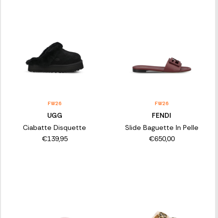
FW26
FW26
UGG
FENDI
Ciabatte Disquette
Slide Baguette In Pelle
€139,95
€650,00