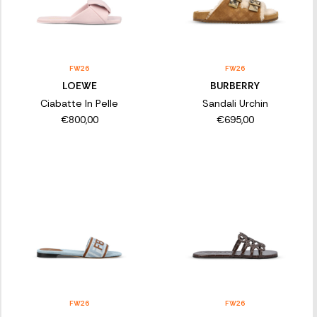
FW26
FW26
LOEWE
BURBERRY
Ciabatte In Pelle
Sandali Urchin
€800,00
€695,00
FW26
FW26