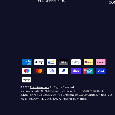
EUROPÉEN PLUS
CO
© 2026
Franzkraler.com
All Rights Reserved
via Dolomiti 46, 39034 Dobbiaco (BZ), Italia - C.F./P.IVA 02310600214
eShop Partner:
Calicantus Srl
- via L.Mazzon 30, 30020 Quarto D'Altino (VE),
Italia - P.IVA/VAT ID 03757590272
Powered by
Visiodp
.