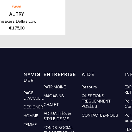
FW26
AUTRY
neakers Dallas Low
€175,00
NAVIG
ENTREPRISE
AIDE
IN
UER
PATRIMOINE
Retours
EXP
RE
PAGE
MAGASINS
QUESTIONS
D'ACCUEIL
FRÉQUEMMENT
Pol
CHALET
POSÉES
Con
DESIGNER
ACTUALITÉS &
CONTACTEZ-NOUS
Pol
HOMME
STYLE DE VIE
coo
FEMME
FONDS SOCIAL
TER