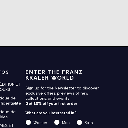
ENTER THE FRANZ
FOS
KRALER WORLD
ÉDITION ET
Sign up for the Newsletter to discover
TOURS
exclusive offers, previews of new
itique de
collections, and events
fidentialité
Get 10% off your first order
itique de
What are you interested in?
kies
Women
Men
Both
MES ET