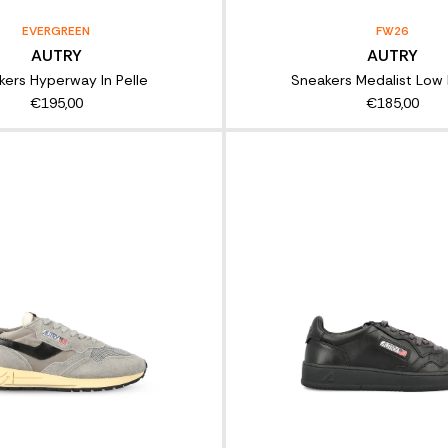
EVERGREEN
FW26
AUTRY
AUTRY
ers Hyperway In Pelle
Sneakers Medalist Low I
€195,00
€185,00