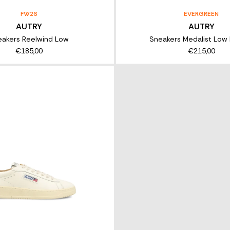
FW26
EVERGREEN
AUTRY
AUTRY
eakers Reelwind Low
Sneakers Medalist Low I
€185,00
€215,00