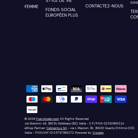
STYLE DE VIE
coo
CONTACTEZ-NOUS
FEMME
FONDS SOCIAL
TER
EUROPÉEN PLUS
CO
© 2026
Franzkraler.com
All Rights Reserved
via Dolomiti 46, 39034 Dobbiaco (BZ), Italia - C.F./P.IVA 02310600214
eShop Partner:
Calicantus Srl
- via L.Mazzon 30, 30020 Quarto D'Altino (VE),
Italia - P.IVA/VAT ID 03757590272
Powered by
Visiodp
.