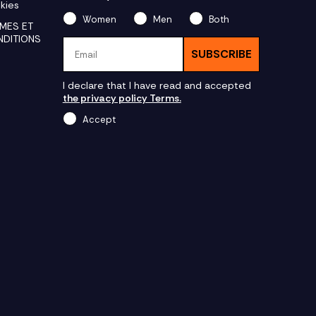
kies
Women
Men
Both
MES ET
NDITIONS
Email
SUBSCRIBE
I declare that I have read and accepted
the privacy policy Terms.
Accept