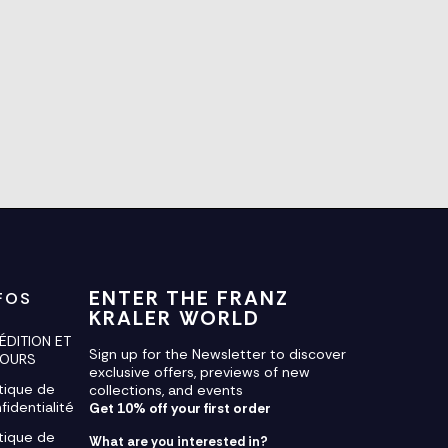
ENTER THE FRANZ
FOS
KRALER WORLD
ÉDITION ET
Sign up for the Newsletter to discover
TOURS
exclusive offers, previews of new
itique de
collections, and events
fidentialité
Get 10% off your first order
itique de
What are you interested in?