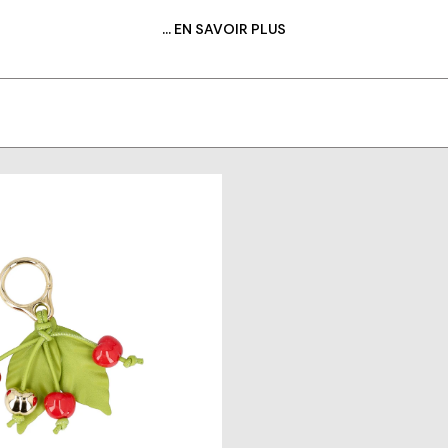
SPIRER PAR NOTRE SÉLECTION D’ACCESSOI
... EN SAVOIR PLUS
 trouvez le porte-clés idéal pour sublimer vos gestes quotidie