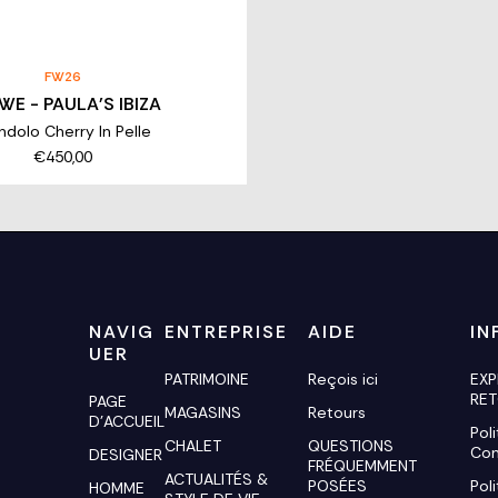
FW26
WE - PAULA'S IBIZA
ndolo Cherry In Pelle
€450,00
NAVIG
ENTREPRISE
AIDE
IN
UER
PATRIMOINE
Reçois ici
EXP
RE
PAGE
MAGASINS
Retours
D'ACCUEIL
Pol
CHALET
QUESTIONS
Con
DESIGNER
FRÉQUEMMENT
ACTUALITÉS &
POSÉES
Pol
HOMME