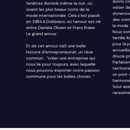
avons co
fenêtres illuminé même la nuit, où
visiter 
vivent les plus beaux noms de la
showroom
mode internationale. Cela s'est passé
des conn
en 1984 à Dobbiaco, où l'amour est né
la mode 
entre Daniela Olivieri et Franz Kraler.
Nous som
Le grand amour.
famille K
pour la 
Et de cet amour naît une belle
accueill
histoire d'entrepreneuriat, un rêve
douze pr
commun : "créer une entreprise qui
Parfaite
nous lie pour toujours, avec laquelle
territoir
nous pouvons exprimer notre passion
un pont 
commune pour les belles choses..."
harmoni
futur av
rarissime