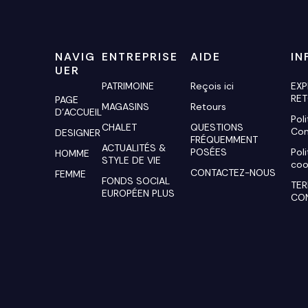
NAVIG
ENTREPRISE
AIDE
IN
UER
PATRIMOINE
Reçois ici
EXP
RE
PAGE
MAGASINS
Retours
D'ACCUEIL
Pol
CHALET
QUESTIONS
Con
DESIGNER
FRÉQUEMMENT
ACTUALITÉS &
POSÉES
Pol
HOMME
STYLE DE VIE
coo
CONTACTEZ-NOUS
FEMME
FONDS SOCIAL
TER
EUROPÉEN PLUS
CO