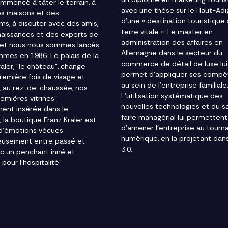
mmencé à tâter le terrain, à
avec une thèse sur le Haut-Ad
des maisons et des
d'une « destination touristique
s, à discuter avec des amis,
terre vitale ». Le master en
aissances et des experts de
administration des affaires en
et nous nous sommes lancés.
Allemagne dans le secteur du
mes en 1986. Le palais de la
commerce de détail de luxe lui
raler, "le château", change
permet d'appliquer ses comp
première fois de visage et
au sein de l'entreprise familiale
e, au rez-de-chaussée, nos
L'utilisation systématique des
emières vitrines".
nouvelles technologies et du s
ment insérée dans le
faire managérial lui permettent
e, la boutique Franz Kraler est
d'amener l'entreprise au tourn
d'émotions vécues
numérique, en la projetant dans
eusement entre passé et
3.0.
ec un penchant inné et
 pour l'hospitalité"