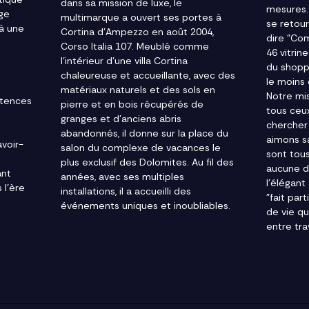
dans sa mission de luxe, le
mesures.
ige
multimarque a ouvert ses portes à
se retou
 à une
Cortina d'Ampezzo en août 2004,
dire "Com
Corso Italia 107. Meublé comme
46 vitrin
l'intérieur d'une villa Cortina
du shopp
chaleureuse et accueillante, avec des
le moins 
matériaux naturels et des sols en
Notre mis
étences
pierre et en bois récupérés de
tous ceux
.
granges et d'anciens abris
chercher
abandonnés, il donne sur la place du
aimons s
avoir-
salon du complexe de vacances le
sont tou
plus exclusif des Dolomites. Au fil des
aucune di
ant
années, avec ses multiples
l'élégant
 l'ère
installations, il a accueilli des
"fait par
événements uniques et inoubliables.
de vie qu
entre trav