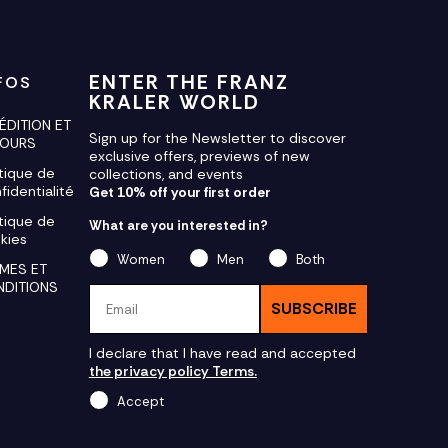
ENTER THE FRANZ
FOS
KRALER WORLD
ÉDITION ET
Sign up for the Newsletter to discover
TOURS
exclusive offers, previews of new
itique de
collections, and events
fidentialité
Get 10% off your first order
itique de
What are you interested in?
kies
Women
Men
Both
MES ET
NDITIONS
Email
SUBSCRIBE
I declare that I have read and accepted
the privacy policy Terms.
Accept