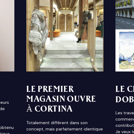
LE PREMIER
LE 
MAGASIN OUVRE
DOB
teurs
À CORTINA
 de
Les trav
commencé
Totalement différent dans son
contribut
 obtenu
concept, mais parfaitement identique
Je veux l
tique