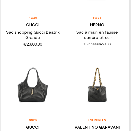
FW25
FW25
GUCCI
HERNO
Sac shopping Gucci Beatrix
Sac à main en fausse
Grande
fourrure et cuir
€2.600,00
€755,00
€453,00
SS26
EVERGREEN
GUCCI
VALENTINO GARAVANI