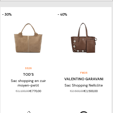
Combinez-le avec votre tenue de travail ou avec un look
décontracté pour une journée : délicat, décontracté mais à la
fois élégant, le sac shopping griffé est l'accessoire parfait pour
la femme qui ne s'arrête jamais.
- 30%
- 40%
DÉCOUVREZ LA SÉLECTION DE CABAS
ET SACS SHOPPING DE CRÉATEURS
Explorez la sélection de sacs shopping pour femmes Franz
Kraler et vivez l'expérience d'achat en ligne des meilleures
marques dans le confort de votre maison. Laissez-vous inspirer
par différents modèles et trouvez le tote bag qui vous
représente le mieux !
SS26
FW25
TOD'S
VALENTINO GARAVANI
Sac shopping en cuir
moyen-petit
Sac Shopping Nellcôte
€1.100,00
€2.500,00
€770,00
€1.500,00