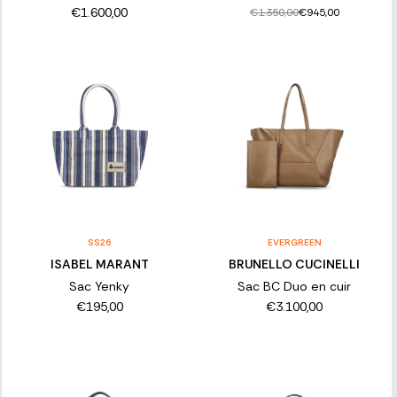
€1.600,00
€1.350,00
€945,00
SS26
EVERGREEN
ISABEL MARANT
BRUNELLO CUCINELLI
Sac Yenky
Sac BC Duo en cuir
€195,00
€3.100,00