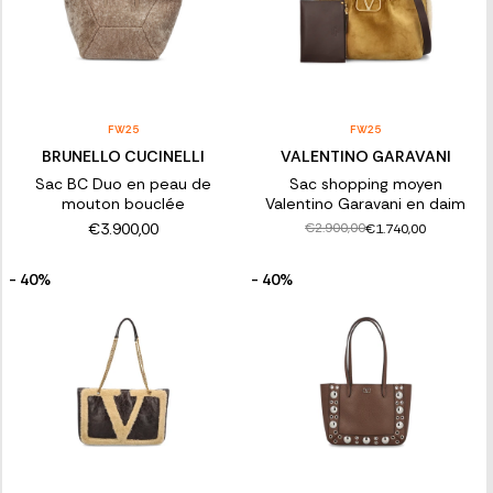
FW25
FW25
BRUNELLO CUCINELLI
VALENTINO GARAVANI
Sac BC Duo en peau de
Sac shopping moyen
mouton bouclée
Valentino Garavani en daim
€3.900,00
€2.900,00
€1.740,00
- 40%
- 40%