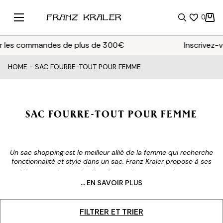
0
es commandes de plus de 300€
Inscrivez-vou
HOME
-
SAC FOURRE-TOUT POUR FEMME
SAC FOURRE-TOUT POUR FEMME
Un sac shopping est le meilleur allié de la femme qui recherche
fonctionnalité et style dans un sac. Franz Kraler propose à ses
clients une large collection de sacs fourre-tout de marque
conçus pour la femme qui veut exprimer sa forte personnalité
... EN SAVOIR PLUS
sans jamais renoncer à l'aspect pratique. Idéal pour les
occasions les plus diverses, le sac shopping contient tout votre
univers lorsque vous n'êtes pas à la maison et vous pouvez le
FILTRER ET TRIER
porter pour transformer chaque tenue en un look élégant.