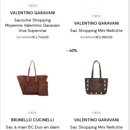
FW25
VALENTINO GARAVANI
FW25
Sacoche Shopping
VALENTINO GARAVANI
Moyenne Valentino Garavani
Viva Superstar
Sac Shopping Mini Nellcôte
€2.900,00
€1.800,00
€1.740,00
€1.080,00
- 40%
FW25
FW25
BRUNELLO CUCINELLI
VALENTINO GARAVANI
Sac à main BC Duo en daim
Sac Shopping Mini Nellcôte