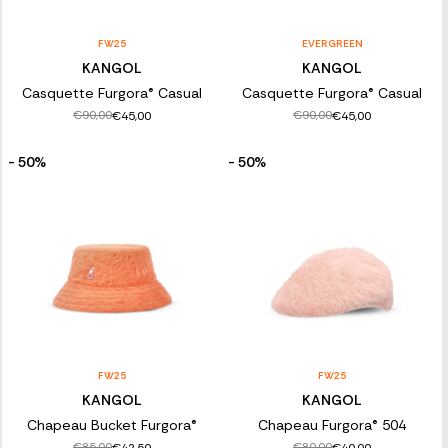
FW25
EVERGREEN
KANGOL
KANGOL
Casquette Furgora® Casual
Casquette Furgora® Casual
€90,00
€90,00
€45,00
€45,00
- 50%
- 50%
FW25
FW25
KANGOL
KANGOL
Chapeau Bucket Furgora®
Chapeau Furgora® 504
€85,00
€80,00
€42,50
€40,00