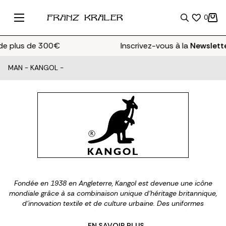
0
 plus de 300€
Inscrivez-vous à la
Newsletter
MAN
-
KANGOL
-
Fondée en 1938 en Angleterre, Kangol est devenue une icône
mondiale grâce à sa combinaison unique d’héritage britannique,
d’innovation textile et de culture urbaine. Des uniformes
militaires et olympiques à la scène hip-hop des années 80 et
90, la marque traverse les générations avec authenticité. Le
... EN SAVOIR PLUS