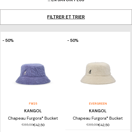
célèbre logo du kangourou, adopté dans les années 80, marque
son entrée dans l’univers du streetwear. Aujourd’hui, Kangol
incarne un style intemporel entre passé, présent et esprit
FILTRER ET TRIER
créatif.
- 50%
- 50%
FW25
EVERGREEN
KANGOL
KANGOL
Chapeau Furgora® Bucket
Chapeau Furgora® Bucket
€85,00
€85,00
€42,50
€42,50