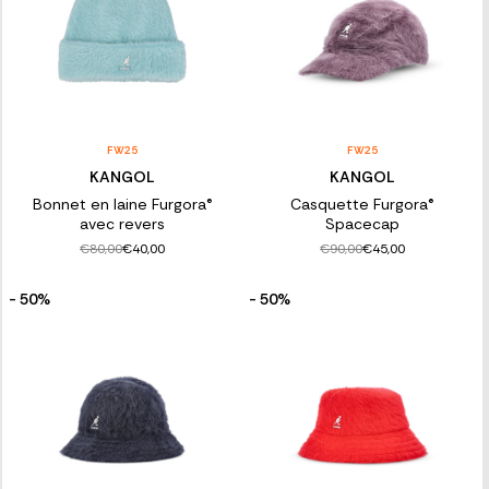
FW25
FW25
KANGOL
KANGOL
Bonnet en laine Furgora®
Casquette Furgora®
avec revers
Spacecap
€80,00
€90,00
€40,00
€45,00
- 50%
- 50%