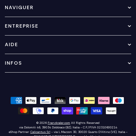
NAVIGUER
ENTREPRISE
AIDE
INFOS
© 2026
Franzkraler.com
All Rights Reserved
via Dolomiti 46, 39034 Dobbiaco (BZ), Italia - C.F./P.IVA 02310600214
eShop Partner:
Calicantus Srl
- via L.Mazzon 30, 30020 Quarto D'Altino (VE), Italia -