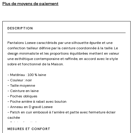
Plus de moyens de paiement
DESCRIPTION
Pantalons Loewe caractérisés par une silhouette épurée et une
confection tailleur définie par la ceinture coordonnée à la taille. Le
design minimaliste et les proportions équilibrées mettent en valeur
une esthétique contemporaine et raffinée, en accord avec le style
sobre et fonctionnel de la Maison.
- Matériau : 100 % laine
- Couleur : noir
- Taille moyenne
- Ceinture en laine
- Poches obliques
- Poche arrière à rabat avec bouton
- Anneau en D gravé Loewe
- Patch en cuir embossé à l’arrière et patte avec fermeture éclair
cachée
- Fabriqué en Italie
- Référence : S359Y04XI31100
MESURES ET CONFORT