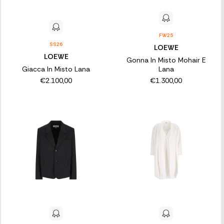
FW25
SS26
LOEWE
LOEWE
Gonna In Misto Mohair E
Giacca In Misto Lana
Lana
€2.100,00
€1.300,00