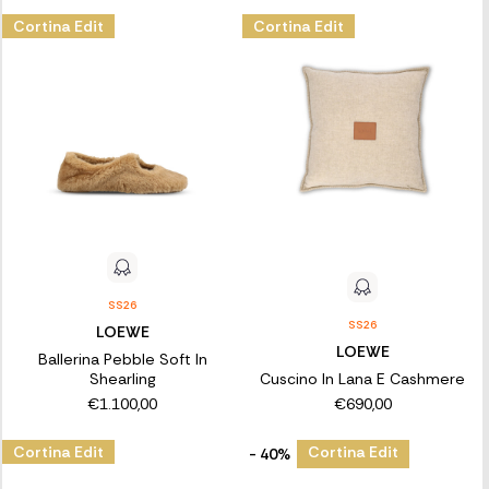
Cortina Edit
Cortina Edit
SS26
SS26
LOEWE
LOEWE
Ballerina Pebble Soft In
Shearling
Cuscino In Lana E Cashmere
€1.100,00
€690,00
Cortina Edit
Cortina Edit
- 40%