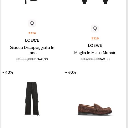
SS26
SS26
LOEWE
LOEWE
Giacca Drappeggiata In
Lana
Maglia In Misto Mohair
€1.900,00
€1.400,00
€1.140,00
€840,00
- 40%
- 40%