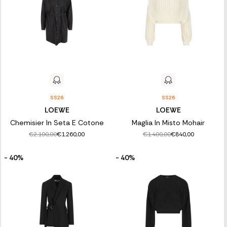
SS26
SS26
LOEWE
LOEWE
Chemisier In Seta E Cotone
Maglia In Misto Mohair
€2.100,00
€1.400,00
€1.260,00
€840,00
- 40%
- 40%