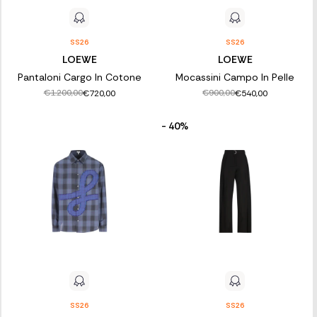
SS26
SS26
LOEWE
LOEWE
Pantaloni Cargo In Cotone
Mocassini Campo In Pelle
€1.200,00
€900,00
€720,00
€540,00
- 40%
SS26
SS26