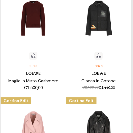
SS26
SS26
LOEWE
LOEWE
Maglia In Misto Cashmere
Giacca In Cotone
€1.500,00
€2.400,00
€1.440,00
Cortina Edit
Cortina Edit