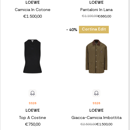
LOEWE
LOEWE
Camicia In Cotone
Pantaloni In Lana
€1.500,00
€1.100,00
€660,00
Cortina Edit
- 40%
SS26
SS26
LOEWE
LOEWE
Top A Costine
Giacca-Camicia Imbottita
€750,00
€2.500,00
€1.500,00