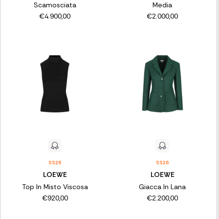
Scamosciata
Media
€4.900,00
€2.000,00
SS26
SS26
LOEWE
LOEWE
Top In Misto Viscosa
Giacca In Lana
€920,00
€2.200,00