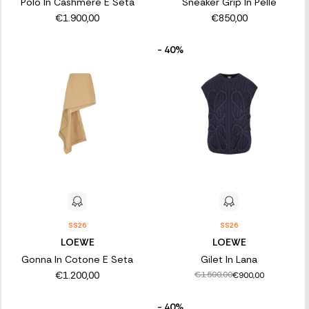
Polo In Cashmere E Seta
Sneaker Grip In Pelle
€1.900,00
€850,00
- 40%
SS26
SS26
LOEWE
LOEWE
Gonna In Cotone E Seta
Gilet In Lana
€1.200,00
€1.500,00
€900,00
- 40%