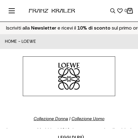
0
scriviti alla
Newsletter
e ricevi il
10% di sconto
sul primo ordin
HOME
-
LOEWE
Collezione Donna
|
Collezione Uomo
Loewe nasce a Madrid nel 1846 da una cooperativa di artigiani.
Oggi uno dei nomi più conosciuti nel mondo della moda grazie
... LEGGI DI PIÙ