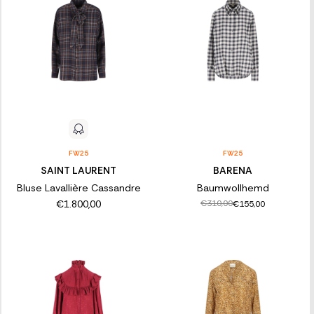
FW25
FW25
SAINT LAURENT
BARENA
Bluse Lavallière Cassandre
Baumwollhemd
€1.800,00
€310,00
€155,00