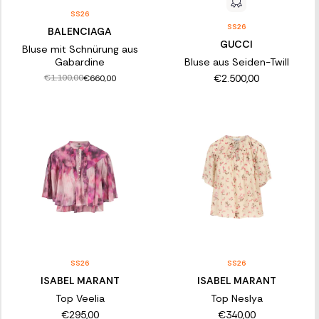
SS26
SS26
BALENCIAGA
GUCCI
Bluse mit Schnürung aus
Gabardine
Bluse aus Seiden-Twill
€2.500,00
€1.100,00
€660,00
SS26
SS26
ISABEL MARANT
ISABEL MARANT
Top Veelia
Top Neslya
€295,00
€340,00