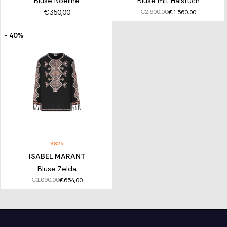
Bluse Noeline
Bluse mit Halstuch
€350,00
€2.600,00
€1.560,00
- 40%
SS25
ISABEL MARANT
Bluse Zelda
€1.090,00
€654,00