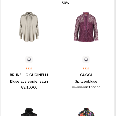
- 30%
SS26
SS26
BRUNELLO CUCINELLI
GUCCI
Bluse aus Seidensatin
Spitzenbluse
€2.100,00
€1.980,00
€1.386,00