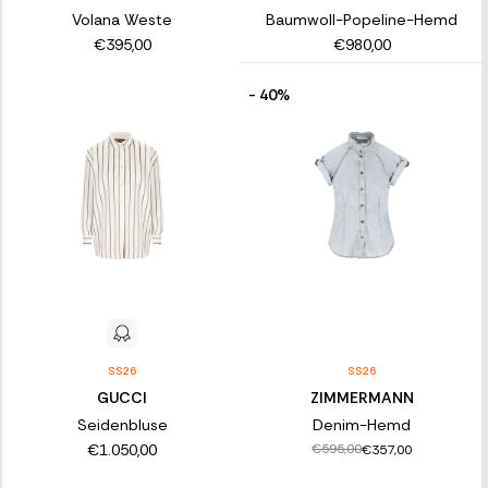
Volana Weste
Baumwoll-Popeline-Hemd
€395,00
€980,00
- 40%
SS26
SS26
GUCCI
ZIMMERMANN
Seidenbluse
Denim-Hemd
€1.050,00
€595,00
€357,00