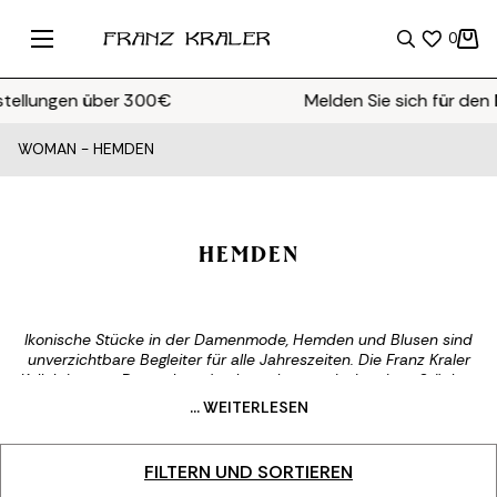
0
lungen über 300€
Melden Sie sich für den
New
WOMAN
-
HEMDEN
HEMDEN
Ikonische Stücke in der Damenmode, Hemden und Blusen sind
unverzichtbare Begleiter für alle Jahreszeiten. Die Franz Kraler
Kollektion von Damenhemden besteht aus einzigartigen Stücken,
die sorgfältig aus den begehrtesten Modehäusern der
... WEITERLESEN
Gegenwart ausgewählt wurden. Von der klassischen weißen
Bluse bis hin zu mutigeren Modellen ist unser Angebot für alle
Bedürfnisse und Geschmäcker geeignet, für die Frau, die ihre
FILTERN UND SORTIEREN
Persönlichkeit durch Mode ausdrücken möchte. Tragen Sie sie