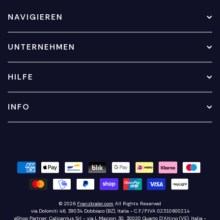
NAVIGIEREN
UNTERNEHMEN
HILFE
INFO
© 2026
Franzkraler.com
All Rights Reserved
via Dolomiti 46, 39034 Dobbiaco (BZ), Italia - C.F./P.IVA 02310600214
eShop Partner:
Calicantus Srl
- via L.Mazzon 30, 30020 Quarto D'Altino (VE), Italia -