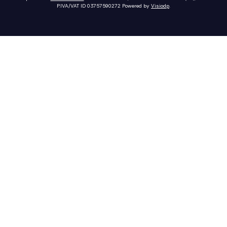
P.IVA/VAT ID 03757590272
Powered by
Visiodp
.