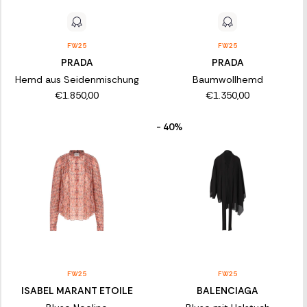
FW25
FW25
PRADA
PRADA
Hemd aus Seidenmischung
Baumwollhemd
€1.850,00
€1.350,00
- 40%
FW25
FW25
ISABEL MARANT ETOILE
BALENCIAGA