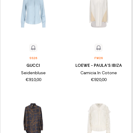
SS26
FW26
GUCCI
LOEWE - PAULA'S IBIZA
Seidenbluse
Camicia In Cotone
€910,00
€920,00