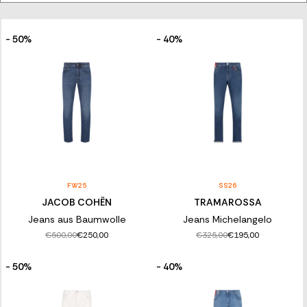
Franz Kraler zelebriert diesen Tag mit einer exklusiven Auswahl
an hochwertigen Denim-Teilen für Damen und Herren: Hosen,
Jacken, Röcke, Kleider, Accessoires und
komplette Jeans-Looks
.
Romantisch oder rebellisch, puristisch oder raffiniert – Denim
- 50%
- 40%
verändert seinen Stil, aber nie seine Bedeutung.
Entdecke die Kollektion und trag auch du eine Stimme, die zählt.
FW25
SS26
JACOB COHËN
TRAMAROSSA
Jeans aus Baumwolle
Jeans Michelangelo
€500,00
€325,00
€250,00
€195,00
- 50%
- 40%