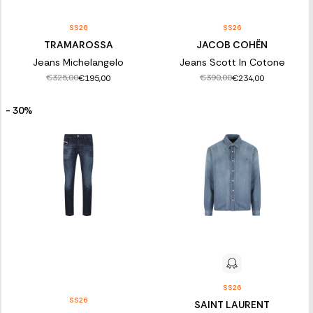
SS26
SS26
TRAMAROSSA
JACOB COHËN
Jeans Michelangelo
Jeans Scott In Cotone
€325,00
€390,00
€195,00
€234,00
- 30%
SS26
SS26
SAINT LAURENT