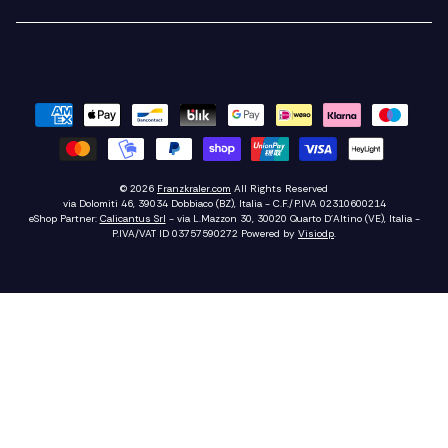
© 2026
Franzkraler.com
All Rights Reserved
via Dolomiti 46, 39034 Dobbiaco (BZ), Italia - C.F./P.IVA 02310600214
eShop Partner:
Calicantus Srl
- via L.Mazzon 30, 30020 Quarto D'Altino (VE), Italia -
P.IVA/VAT ID 03757590272
Powered by
Visiodp
.