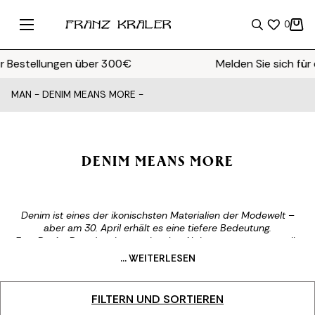
0
stellungen über 300€
Melden Sie sich für den
MAN
-
DENIM MEANS MORE
-
DENIM MEANS MORE
Denim ist eines der ikonischsten Materialien der Modewelt –
aber am 30. April erhält es eine tiefere Bedeutung.
Zum
Denim Day
, dem internationalen Aktionstag gegen sexuelle
Gewalt, wird Denim zum Symbol für Freiheit, Bewusstsein und
... WEITERLESEN
Selbstbestimmung.
Dieser Gedenktag entstand aus einem kollektiven Protest gegen
die Schuldzuweisung an Opfer und ist heute eine weltweite
FILTERN UND SORTIEREN
Geste:
Denim tragen, um Stellung zu beziehen
.