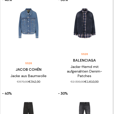
SS26
BALENCIAGA
SS26
Jacke-Hemd mit
JACOB COHËN
aufgenähten Denim-
Jacke aus Baumwolle
Patches
€570,00
€2.300,00
€342,00
€1.610,00
- 40%
- 30%