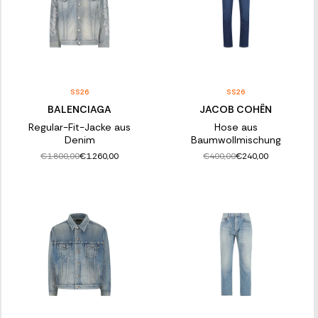
SS26
SS26
BALENCIAGA
JACOB COHËN
Regular-Fit-Jacke aus
Hose aus
Denim
Baumwollmischung
€1.800,00
€400,00
€1.260,00
€240,00