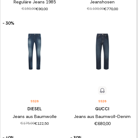
Reguläre Jeans 1985
Jeanshosen
€150,00
€1.100,00
€90,00
€770,00
- 30%
SS26
SS26
DIESEL
GUCCI
Jeans aus Baumwolle
Jeans aus Baumwoll-Denim
€680,00
€175,00
€122,50
- 40%
- 30%