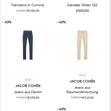
Pantaloni In Cotone
Sandale Slider GG
€650,00
€490,00
€294,00
- 40%
- 40%
SS26
SS26
JACOB COHËN
JACOB COHËN
Jeans aus
Jeans aus Denim
Baumwollmischung
€425,00
€350,00
€255,00
€210,00
- 40%