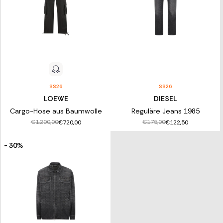
SS26
SS26
LOEWE
DIESEL
Cargo-Hose aus Baumwolle
Reguläre Jeans 1985
€1.200,00
€175,00
€720,00
€122,50
- 30%