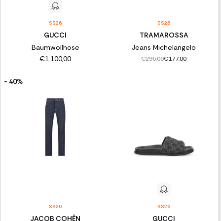
SS26
SS26
GUCCI
TRAMAROSSA
Baumwollhose
Jeans Michelangelo
€1.100,00
€295,00
€177,00
- 40%
SS26
SS26
JACOB COHËN
GUCCI