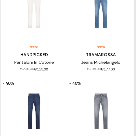
SS26
SS26
HANDPICKED
TRAMAROSSA
Pantaloni In Cotone
Jeans Michelangelo
€230,00
€295,00
€115,00
€177,00
- 40%
- 40%