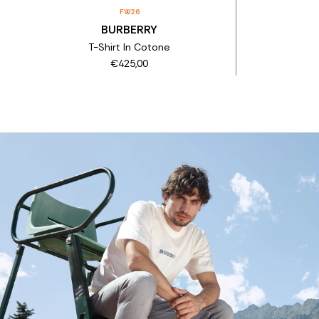
FW26
BURBERRY
T-Shirt In Cotone
€425,00