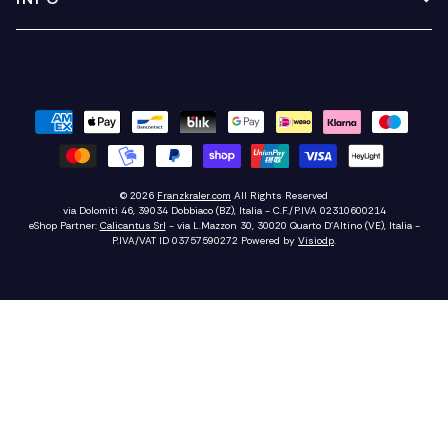
© 2026
Franzkraler.com
All Rights Reserved
via Dolomiti 46, 39034 Dobbiaco (BZ), Italia - C.F./P.IVA 02310600214
eShop Partner:
Calicantus Srl
- via L.Mazzon 30, 30020 Quarto D'Altino (VE), Italia -
P.IVA/VAT ID 03757590272
Powered by
Visiodp
.