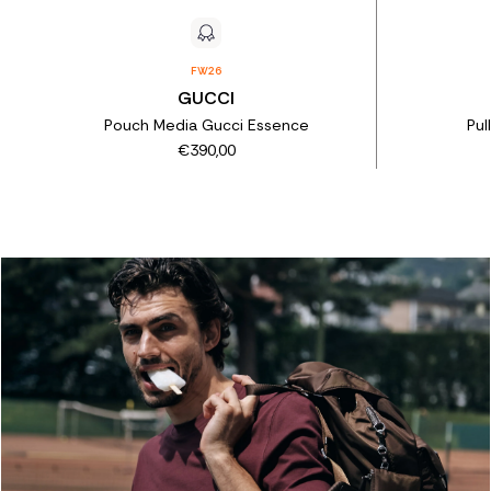
FW26
GUCCI
Pouch Media Gucci Essence
Pul
€390,00