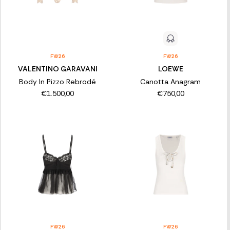
FW26
FW26
VALENTINO GARAVANI
LOEWE
Body In Pizzo Rebrodé
Canotta Anagram
€1.500,00
€750,00
FW26
FW26