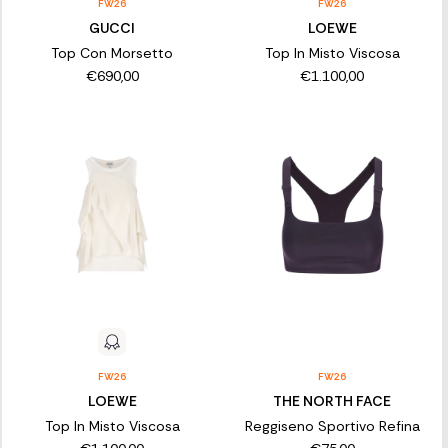
FW26
FW26
GUCCI
LOEWE
Top Con Morsetto
Top In Misto Viscosa
€690,00
€1.100,00
FW26
FW26
LOEWE
THE NORTH FACE
Top In Misto Viscosa
Reggiseno Sportivo Refina