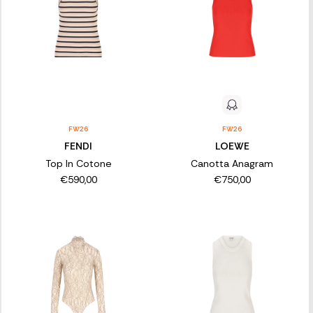
FW26
FW26
FENDI
LOEWE
Top In Cotone
Canotta Anagram
€590,00
€750,00