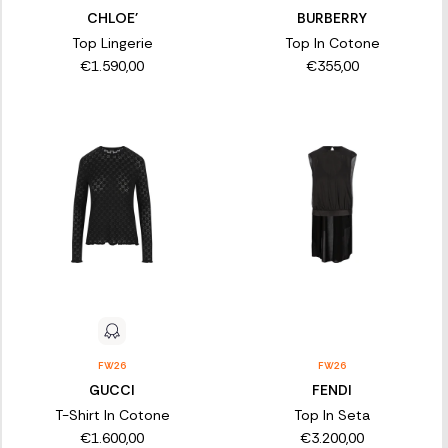
CHLOE'
BURBERRY
Top Lingerie
Top In Cotone
€1.590,00
€355,00
FW26
FW26
GUCCI
FENDI
T-Shirt In Cotone
Top In Seta
€1.600,00
€3.200,00