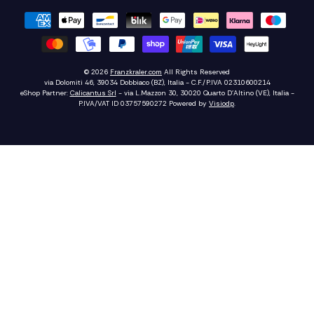
© 2026
Franzkraler.com
All Rights Reserved
via Dolomiti 46, 39034 Dobbiaco (BZ), Italia - C.F./P.IVA 02310600214
eShop Partner:
Calicantus Srl
- via L.Mazzon 30, 30020 Quarto D'Altino (VE), Italia -
P.IVA/VAT ID 03757590272
Powered by
Visiodp
.