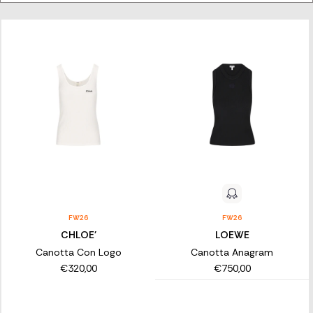
dabei den Stil zu vernachlässigen. Eine einzigartige Mischung
aus Oberteilen, Korsetts und Tanktops für Damen, die alle
Geschmäcker und Bedürfnisse befriedigen können: Tragen Sie
sie mit einem Rock und hohen Absätzen für einen Abend mit
Freundinnen, tragen Sie sie mit Jeans für einen lässigen, aber nie
langweiligen Look.
ENTDECKEN SIE DAS ANGEBOT AN
DESIGNER-DAMENTOPS
Entdecken Sie das Angebot von Franz Kraler an Designer-
Damentanktops, -tops und -oberteilen und lassen Sie sich von
verschiedenen Modellen, Farben und Designs inspirieren, um
immer modische Looks zu kreieren. Nutzen Sie den schnellen
Versand und den dedizierten Kundenservice, um ein
beispielloses Luxus-Shopping-Erlebnis online zu erleben!
FW26
FW26
CHLOE'
LOEWE
Canotta Con Logo
Canotta Anagram
€320,00
€750,00