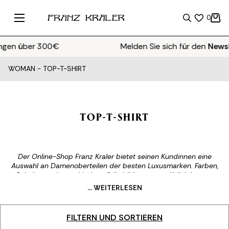
0
 über 300€
Melden Sie sich für den
Newslette
WOMAN
-
TOP-T-SHIRT
TOP-T-SHIRT
Der Online-Shop Franz Kraler bietet seinen Kundinnen eine
Auswahl an Damenoberteilen der besten Luxusmarken. Farben,
Schnitte und verschiedene Stile bilden unsere Kollektion von
Damenoberteilen und -tanktops, die für die Frau gedacht sind,
... WEITERLESEN
die ihren Looks immer das gewisse Etwas verleihen möchte.
Hergestellt aus hochwertigen Materialien und veredelt mit
kostbaren Details, sind unsere Damenoberteile eine Garantie für
FILTERN UND SORTIEREN
diejenigen, die in der Kleidung höchste Qualität suchen, ohne