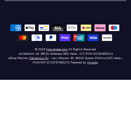
© 2026
Franzkraler.com
All Rights Reserved
via Dolomiti 46, 39034 Dobbiaco (BZ), Italia - C.F./P.IVA 02310600214
eShop Partner:
Calicantus Srl
- via L.Mazzon 30, 30020 Quarto D'Altino (VE), Italia -
P.IVA/VAT ID 03757590272
Powered by
Visiodp
.