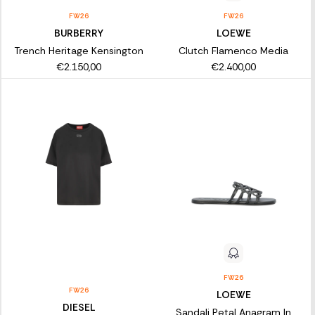
FW26
FW26
BURBERRY
LOEWE
Trench Heritage Kensington
Clutch Flamenco Media
€2.150,00
€2.400,00
FW26
FW26
LOEWE
DIESEL
Sandali Petal Anagram In