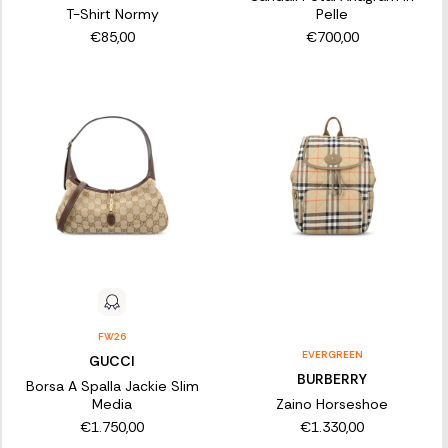
T-Shirt Normy
Pelle
€85,00
€700,00
FW26
EVERGREEN
GUCCI
BURBERRY
Borsa A Spalla Jackie Slim
Media
Zaino Horseshoe
€1.750,00
€1.330,00