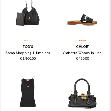
FW26
FW26
TOD'S
CHLOE'
Borsa Shopping T Timeless
Ciabatta Woody In Lino
€1.800,00
€420,00