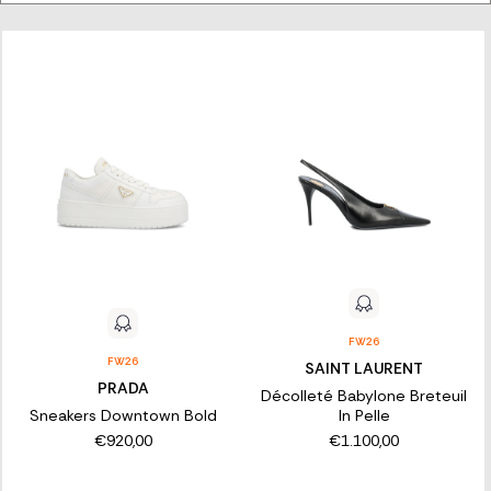
Kraler und lassen Sie sich von den aktuellen Saisontrends
inspirieren.
FW26
FW26
SAINT LAURENT
PRADA
Décolleté Babylone Breteuil
Sneakers Downtown Bold
In Pelle
€920,00
€1.100,00