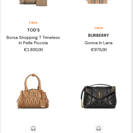
FW26
FW26
TOD'S
BURBERRY
Borsa Shopping T Timeless
In Pelle Piccola
Gonna In Lana
€1.800,00
€975,00