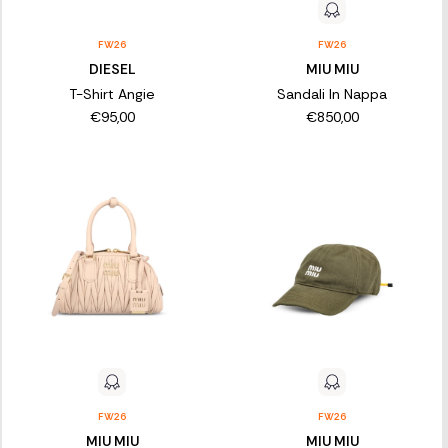
FW26
FW26
DIESEL
MIU MIU
T-Shirt Angie
Sandali In Nappa
€95,00
€850,00
FW26
FW26
MIU MIU
MIU MIU