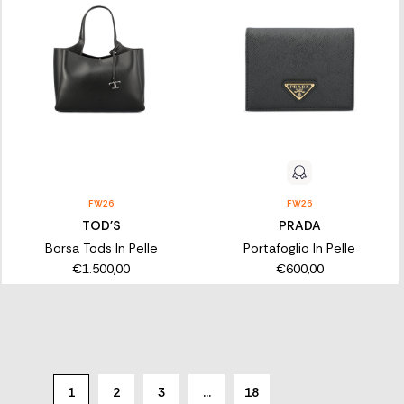
FW26
FW26
TOD'S
PRADA
Borsa Tods In Pelle
Portafoglio In Pelle
€1.500,00
€600,00
1
2
3
…
18