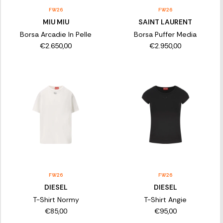
FW26
FW26
MIU MIU
SAINT LAURENT
Borsa Arcadie In Pelle
Borsa Puffer Media
€2.650,00
€2.950,00
FW26
FW26
DIESEL
DIESEL
T-Shirt Normy
T-Shirt Angie
€85,00
€95,00