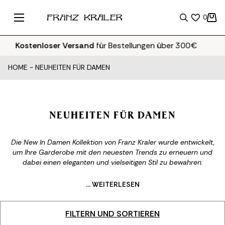
0
ostenloser Versand
für Bestellungen über 300€
HOME
-
NEUHEITEN FÜR DAMEN
NEUHEITEN FÜR DAMEN
Die New In Damen Kollektion von Franz Kraler wurde entwickelt,
um Ihre Garderobe mit den neuesten Trends zu erneuern und
dabei einen eleganten und vielseitigen Stil zu bewahren.
Moderne Schnitte und raffinierte Farben machen die Kollektion
perfekt für stilvolle Looks, die zu jeder Gelegenheit passen. Von
... WEITERLESEN
leichten Blusen bis hin zu Kleidern mit zeitgemäßen Silhouetten,
von Must have Taschen bis zu eleganten Schuhen, jedes Stück
ist darauf ausgelegt, Ihre Persönlichkeit mit Klasse zu
FILTERN UND SORTIEREN
unterstreichen. Entdecken Sie die neue Auswahl von Franz