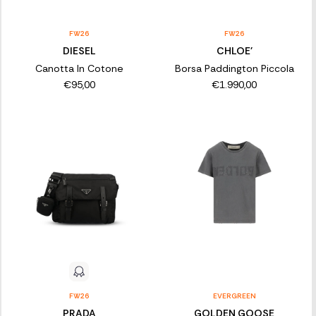
FW26
FW26
DIESEL
CHLOE'
Canotta In Cotone
Borsa Paddington Piccola
€95,00
€1.990,00
FW26
EVERGREEN
PRADA
GOLDEN GOOSE