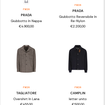
FW26
FW26
PRADA
PRADA
Giubbotto Reversibile In
Giubbotto In Nappa
Re-Nylon
€4.900,00
€2.200,00
FW26
FW26
TAGLIATORE
CAMPLIN
Overshirt In Lana
letter unito
€455,00
€500,00