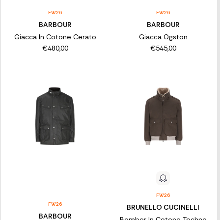
FW26
FW26
BARBOUR
BARBOUR
Giacca In Cotone Cerato
Giacca Ogston
€480,00
€545,00
FW26
FW26
BRUNELLO CUCINELLI
BARBOUR
Bomber In Cotone Techno