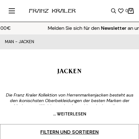
0
Melden Sie sich für den
Newsletter
an und er
MAN
-
JACKEN
JACKEN
Die Franz Kraler Kollektion von Herrenmarkenjacken besteht aus
den ikonischsten Oberbekleidungen der besten Marken der
Modeszene. Wir bieten eine Auswahl an Jacken, die aus
hochwertigen Rohstoffen hergestellt werden, um unseren
... WEITERLESEN
Kunden nur das Beste an Klasse und Komfort zu bieten. Vom
zeitlosen klassischen strukturierten Blazer über lässige Jacken
für den Alltag bis hin zu sportlichen Jacken für Ihre
FILTERN UND SORTIEREN
Bergwanderungen ist unsere Kollektion von Herrenmarkenjacken