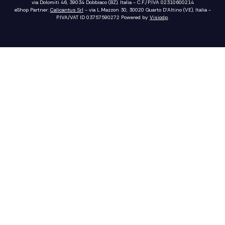
via Dolomiti 46, 39034 Dobbiaco (BZ), Italia - C.F./P.IVA 02310600214
eShop Partner:
Calicantus Srl
- via L.Mazzon 30, 30020 Quarto D'Altino (VE), Italia -
P.IVA/VAT ID 03757590272
Powered by
Visiodp
.