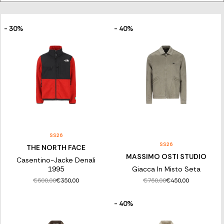
für jede Art von Anlass und Bedarf gedacht. Ein unverzichtbares
Kleidungsstück für den Mann, der Raffinesse im Kleidungsstil
sucht, ein Alleskönner, der dem Alltagsoutfit den letzten Schliff
verleiht, ein Symbol der Eleganz, auf das kein Mann verzichten
- 30%
- 40%
sollte.
LASSEN SIE SICH VON DER AUSWAHL AN
HERRENJACKEN INSPIRIEREN
Durchstöbern Sie die Franz Kraler Auswahl und finden Sie die
perfekte Jacke für sich, bequem von zu Hause aus. Elegante
Jacken, sportliche Jacken oder lässige Jacken: Unser Katalog
bietet Ihnen eine große Auswahl, um Ihnen den Stil und die
Qualität zu garantieren, die Sie verdienen.
SS26
SS26
THE NORTH FACE
MASSIMO OSTI STUDIO
Casentino-Jacke Denali
1995
Giacca In Misto Seta
€500,00
€750,00
€350,00
€450,00
- 40%