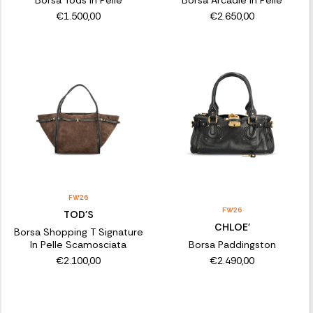
Borsa Tods In Pelle
Borsa Arcadie In Pelle
€1.500,00
€2.650,00
FW26
FW26
TOD'S
CHLOE'
Borsa Shopping T Signature
In Pelle Scamosciata
Borsa Paddingston
€2.100,00
€2.490,00