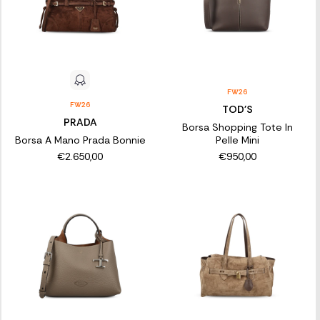
FW26
FW26
TOD'S
PRADA
Borsa Shopping Tote In
Borsa A Mano Prada Bonnie
Pelle Mini
€2.650,00
€950,00