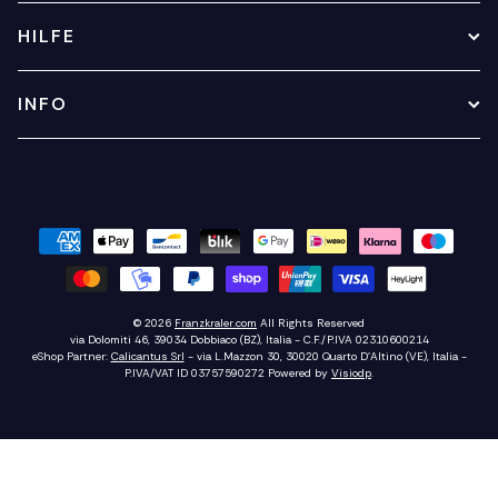
HILFE
INFO
© 2026
Franzkraler.com
All Rights Reserved
via Dolomiti 46, 39034 Dobbiaco (BZ), Italia - C.F./P.IVA 02310600214
eShop Partner:
Calicantus Srl
- via L.Mazzon 30, 30020 Quarto D'Altino (VE), Italia -
P.IVA/VAT ID 03757590272
Powered by
Visiodp
.