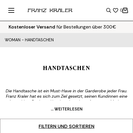
0
ostenloser Versand
für Bestellungen über 300€
WOMAN
-
HANDTASCHEN
HANDTASCHEN
Die Handtasche ist ein Must-Have in der Garderobe jeder Frau.
Franz Kraler hat es sich zum Ziel gesetzt, seinen Kundinnen eine
Auswahl an Designer-Handtaschen der gefragtesten Marken
anzubieten, die jeden Geschmack und Wunsch erfüllen können.
... WEITERLESEN
Von den zeitlosen Designs von Prada bis hin zu den sich ständig
weiterentwickelnden Stilen von Valentino Garavani, unsere
Markentaschen zeichnen sich alle durch die Verwendung von
FILTERN UND SORTIEREN
Materialien höchster Qualität aus, um der Frau von Franz Kraler