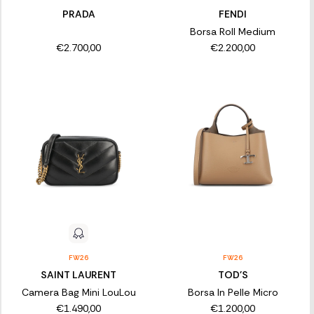
PRADA
FENDI
Borsa Roll Medium
€2.700,00
€2.200,00
FW26
FW26
SAINT LAURENT
TOD'S
Camera Bag Mini LouLou
Borsa In Pelle Micro
€1.490,00
€1.200,00