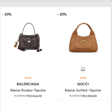
echten Luxus zu garantieren. Die Kollektion besteht aus
eleganten Handtaschen und lässigen Modellen für den Alltag,
die Praktikabilität und Weiblichkeit vereinen.
- 20%
- 20%
ENTDECKEN SIE UNSERE AUSWAHL AN
DAMEN-HANDTASCHEN
Entdecken Sie die große Auswahl an Designer-Handtaschen von
Franz Kraler, die für diejenigen gedacht ist, die immer im Trend
liegen möchten. Kombinieren Sie sie mit einem formellen Kleid
oder einer lässigen Jeans und verleihen Sie jedem Ihrer Looks
eine einzigartige Note. Nutzen Sie unseren engagierten
Kundenservice und den schnellen Versand, um ein luxuriöses
Online-Einkaufserlebnis zu genießen und die perfekte
Handtasche für sich zu finden!
SS26
SS26
BALENCIAGA
GUCCI
Kleine Rodeo-Tasche
Kleine Softbit-Tasche
€3.550,00
€2.500,00
€2.840,00
€2.000,00