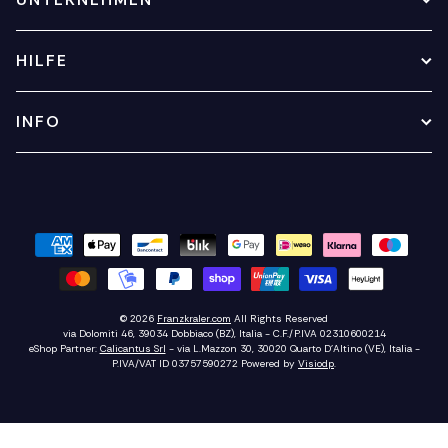
HILFE
INFO
© 2026
Franzkraler.com
All Rights Reserved
via Dolomiti 46, 39034 Dobbiaco (BZ), Italia - C.F./P.IVA 02310600214
eShop Partner:
Calicantus Srl
- via L.Mazzon 30, 30020 Quarto D'Altino (VE), Italia -
P.IVA/VAT ID 03757590272
Powered by
Visiodp
.