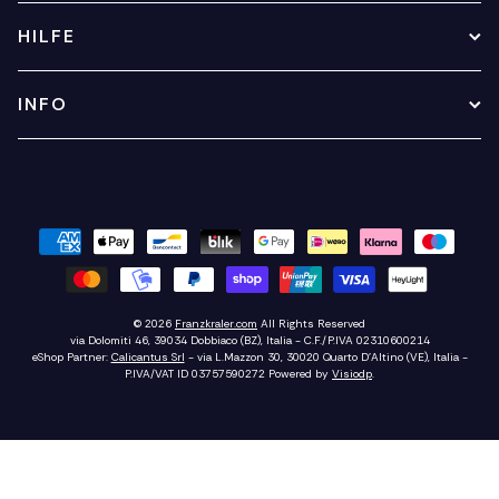
HILFE
INFO
© 2026
Franzkraler.com
All Rights Reserved
via Dolomiti 46, 39034 Dobbiaco (BZ), Italia - C.F./P.IVA 02310600214
eShop Partner:
Calicantus Srl
- via L.Mazzon 30, 30020 Quarto D'Altino (VE), Italia -
P.IVA/VAT ID 03757590272
Powered by
Visiodp
.