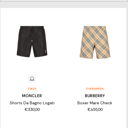
ENTDECKEN SIE DIE AUSWAHL AN
DESIGNER-BADEHOSEN FÜR HERREN
Entdecken Sie die von Franz Kraler kuratierte Kollektion an
Badehosen für Herren, für alle, die auch in der Sonne stilvoll
auffallen möchten. Wählen Sie zwischen ikonischen Modellen
und den neuesten Kreationen der besten Modehäuser für einen
Sommer voller Komfort und Stil.
FW26
EVERGREEN
MONCLER
BURBERRY
Shorts Da Bagno Logati
Boxer Mare Check
€330,00
€455,00