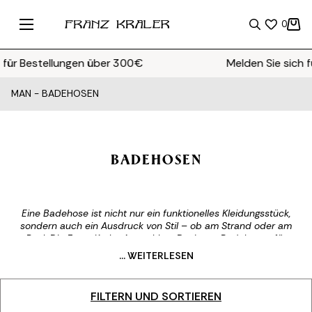
0
ür Bestellungen über 300€
Melden Sie sich f
MAN
-
BADEHOSEN
BADEHOSEN
Eine Badehose ist nicht nur ein funktionelles Kleidungsstück,
sondern auch ein Ausdruck von Stil – ob am Strand oder am
Pool. Die Franz Kraler Auswahl an Designer-Badehosen für
Herren vereint exklusive Designs, hochwertige Materialien und
... WEITERLESEN
raffinierte Details für zeitlose Eleganz, selbst in Momenten der
Entspannung.
FILTERN UND SORTIEREN