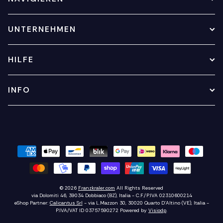
UNTERNEHMEN
HILFE
INFO
© 2026
Franzkraler.com
All Rights Reserved
via Dolomiti 46, 39034 Dobbiaco (BZ), Italia - C.F./P.IVA 02310600214
eShop Partner:
Calicantus Srl
- via L.Mazzon 30, 30020 Quarto D'Altino (VE), Italia -
P.IVA/VAT ID 03757590272
Powered by
Visiodp
.