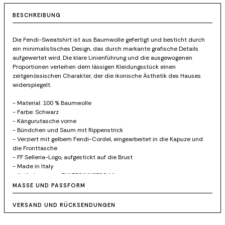
BESCHREIBUNG
Die Fendi-Sweatshirt ist aus Baumwolle gefertigt und besticht durch
ein minimalistisches Design, das durch markante grafische Details
aufgewertet wird. Die klare Linienführung und die ausgewogenen
Proportionen verleihen dem lässigen Kleidungsstück einen
zeitgenössischen Charakter, der die ikonische Ästhetik des Hauses
widerspiegelt.
- Material: 100 % Baumwolle
- Farbe: Schwarz
- Kängurutasche vorne
- Bündchen und Saum mit Rippenstrick
- Verziert mit gelbem Fendi-Cordel, eingearbeitet in die Kapuze und
die Fronttasche
- FF Selleria-Logo, aufgestickt auf die Brust
- Made in Italy
- Artikelnummer: FY1356AYY0F0QA1
MASSE UND PASSFORM
VERSAND UND RÜCKSENDUNGEN