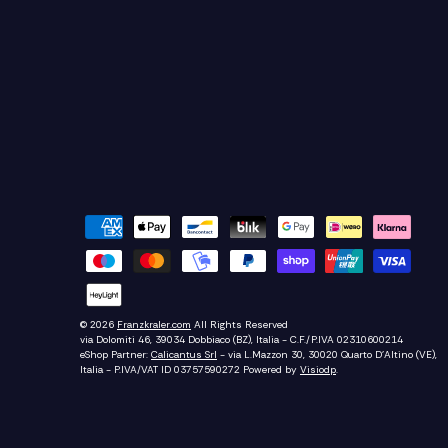
© 2026
Franzkraler.com
All Rights Reserved
via Dolomiti 46, 39034 Dobbiaco (BZ), Italia - C.F./P.IVA 02310600214
eShop Partner:
Calicantus Srl
- via L.Mazzon 30, 30020 Quarto D'Altino (VE),
Italia - P.IVA/VAT ID 03757590272
Powered by
Visiodp
.