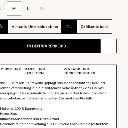
S
M
L
XL
Virtuelle Umkleidekabine
Größentabelle
IN DEN WARENKORB
SCHREIBUNG
MASSE UND P
VERSAND UND
ASSFORM
RÜCKSENDUNGEN
endi T-Shirt aus Baumwolle, geprägt von einer schlichten Linie und
eichter Verarbeitung, die die zeitgenössische Ästhetik des Hauses
iderspiegelt. Das minimalistische Design wird durch das Logo-Detail
ervorgehoben, ein charakteristisches Element des Modells.
 Material: 100 % Baumwolle
 Farbe: Blau
 Rundhalsausschnitt und kurze Ärmel
 Dekoriert mit einer Mischung aus FF Selleria Logo und eingesticktem