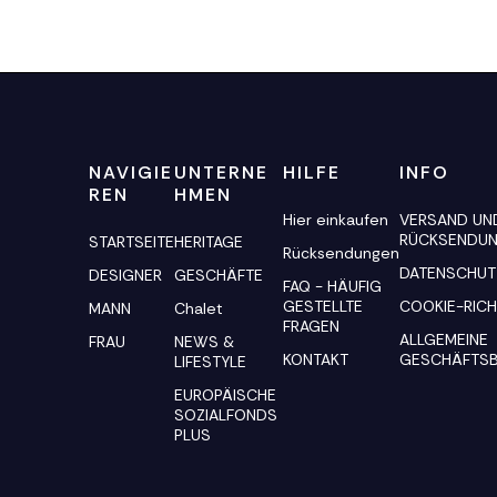
NAVIGIE
UNTERNE
HILFE
INFO
REN
HMEN
Hier einkaufen
VERSAND UN
RÜCKSENDU
STARTSEITE
HERITAGE
Rücksendungen
DATENSCHUT
DESIGNER
GESCHÄFTE
FAQ - HÄUFIG
GESTELLTE
COOKIE-RICH
MANN
Chalet
FRAGEN
ALLGEMEINE
FRAU
NEWS &
KONTAKT
GESCHÄFTS
LIFESTYLE
EUROPÄISCHE
SOZIALFONDS
PLUS