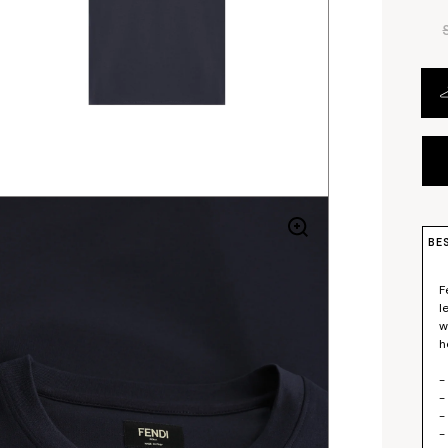
BE
F
l
w
h
-
-
-
-