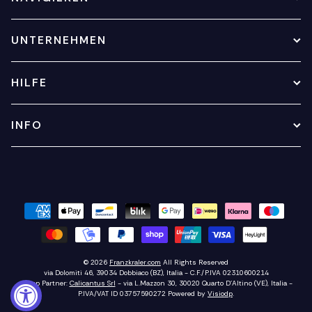
UNTERNEHMEN
HILFE
INFO
© 2026
Franzkraler.com
All Rights Reserved
via Dolomiti 46, 39034 Dobbiaco (BZ), Italia - C.F./P.IVA 02310600214
eShop Partner:
Calicantus Srl
- via L.Mazzon 30, 30020 Quarto D'Altino (VE), Italia -
P.IVA/VAT ID 03757590272
Powered by
Visiodp
.