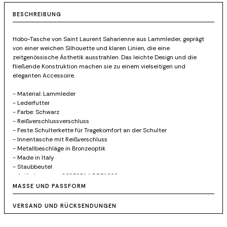
BESCHREIBUNG
Hobo-Tasche von Saint Laurent Saharienne aus Lammleder, geprägt
von einer weichen Silhouette und klaren Linien, die eine
zeitgenössische Ästhetik ausstrahlen. Das leichte Design und die
fließende Konstruktion machen sie zu einem vielseitigen und
eleganten Accessoire.
- Material: Lammleder
- Lederfutter
- Farbe: Schwarz
- Reißverschlussverschluss
- Feste Schulterkette für Tragekomfort an der Schulter
- Innentasche mit Reißverschluss
- Metallbeschläge in Bronzeoptik
- Made in Italy
- Staubbeutel
- Artikelnummer: 862365AAGDF1000
MASSE UND PASSFORM
VERSAND UND RÜCKSENDUNGEN