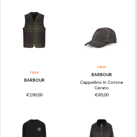
FW26
FW26
BARBOUR
BARBOUR
Cappellino In Cotone
Cerato
€190,00
€65,00