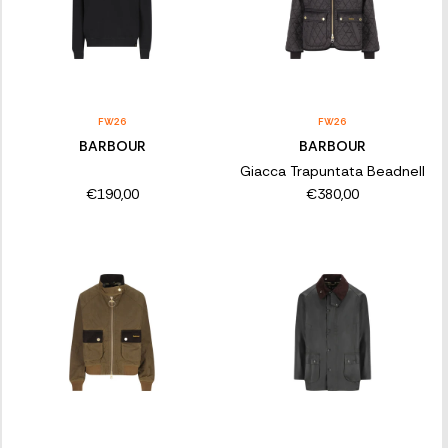
FW26
FW26
BARBOUR
BARBOUR
Giacca Trapuntata Beadnell
€190,00
€380,00