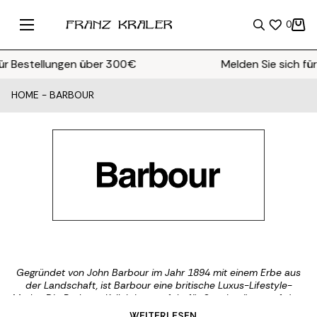
0
Bestellungen über 300€
Melden Sie sich für 
HOME
-
BARBOUR
Gegründet von John Barbour im Jahr 1894 mit einem Erbe aus
der Landschaft, ist Barbour eine britische Luxus-Lifestyle-
Marke. Die Barbour-Kollektion, perfekt für Spaziergänge auf dem
Land und für stilvolle Alltagskleidung, umfasst neben Jacken und
... WEITERLESEN