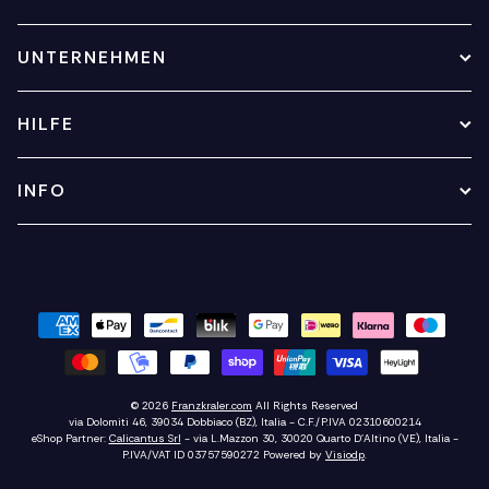
UNTERNEHMEN
HILFE
INFO
© 2026
Franzkraler.com
All Rights Reserved
via Dolomiti 46, 39034 Dobbiaco (BZ), Italia - C.F./P.IVA 02310600214
eShop Partner:
Calicantus Srl
- via L.Mazzon 30, 30020 Quarto D'Altino (VE), Italia -
P.IVA/VAT ID 03757590272
Powered by
Visiodp
.