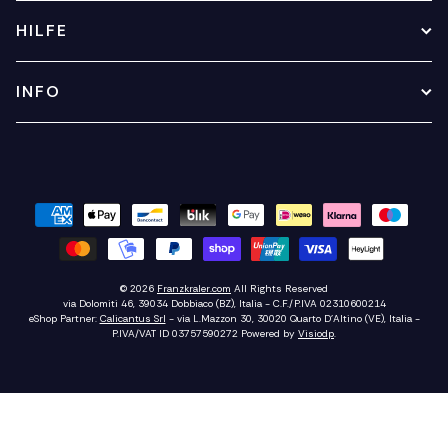
HILFE
INFO
© 2026
Franzkraler.com
All Rights Reserved
via Dolomiti 46, 39034 Dobbiaco (BZ), Italia - C.F./P.IVA 02310600214
eShop Partner:
Calicantus Srl
- via L.Mazzon 30, 30020 Quarto D'Altino (VE), Italia -
P.IVA/VAT ID 03757590272
Powered by
Visiodp
.