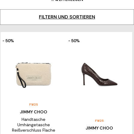
London und unter der kreativen Leitung von Sandra Choi ist die
Marke ein weltweites Kraftzentrum, geprägt von Glamour,
Optimismus und Freude.
FILTERN UND SORTIEREN
- 50%
- 50%
FW25
JIMMY CHOO
Handtasche
FW25
Umhängetasche
JIMMY CHOO
Reißverschluss Flache