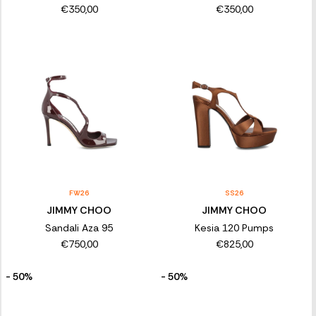
€350,00
€350,00
FW26
SS26
JIMMY CHOO
JIMMY CHOO
Sandali Aza 95
Kesia 120 Pumps
€750,00
€825,00
- 50%
- 50%