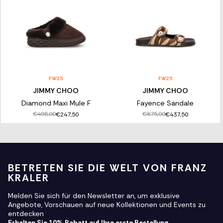
FW25
FW25
JIMMY CHOO
JIMMY CHOO
Diamond Maxi Mule F
Fayence Sandale
€495,00
€875,00
€247,50
€437,50
BETRETEN SIE DIE WELT VON FRANZ
KRALER
Melden Sie sich für den Newsletter an, um exklusive
Angebote, Vorschauen auf neue Kollektionen und Events zu
entdecken
Erhalten Sie 10% Rabatt auf Ihre erste Bestellung.