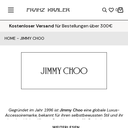
0
Kostenloser Versand
für Bestellungen über 300€
HOME
-
JIMMY CHOO
Gegründet im Jahr 1996 ist
Jimmy Choo
eine globale Luxus-
Accessoiremarke, bekannt für ihren selbstbewussten Stil und ihr
handwerkliches Können. Das Haus steht für Designkompetenz
und die Kunst der Prominenten-Ausstattung. Mit Hauptsitz in
... WEITERLESEN