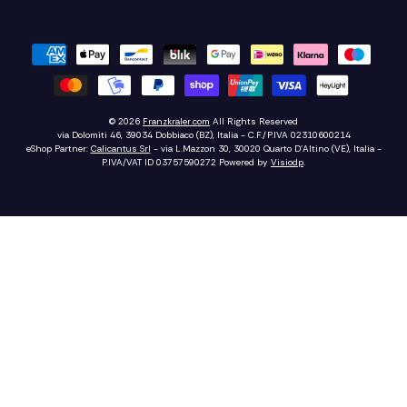
© 2026
Franzkraler.com
All Rights Reserved
via Dolomiti 46, 39034 Dobbiaco (BZ), Italia - C.F./P.IVA 02310600214
eShop Partner:
Calicantus Srl
- via L.Mazzon 30, 30020 Quarto D'Altino (VE), Italia -
P.IVA/VAT ID 03757590272
Powered by
Visiodp
.