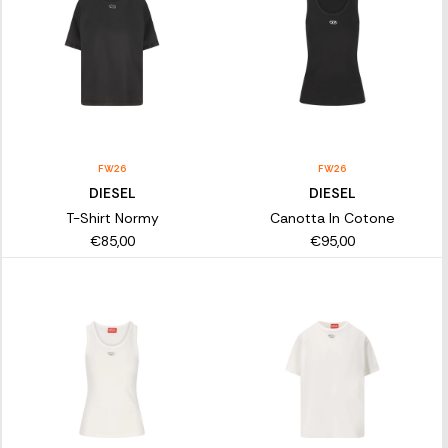
FW26
FW26
DIESEL
DIESEL
T-Shirt Normy
Canotta In Cotone
€85,00
€95,00