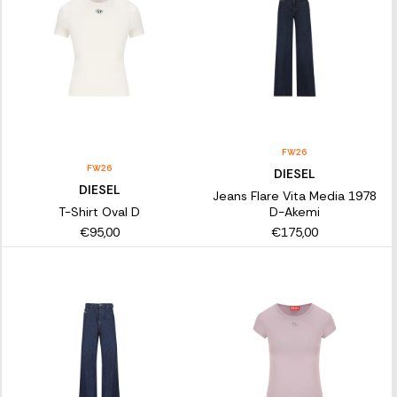
FW26
FW26
DIESEL
DIESEL
Jeans Flare Vita Media 1978
T-Shirt Oval D
D-Akemi
€95,00
€175,00