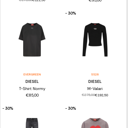
€95,00
€122,50
- 30%
EVERGREEN
SS26
DIESEL
DIESEL
T-Shirt Normy
M-Valari
€85,00
€275,00
€192,50
- 30%
- 30%