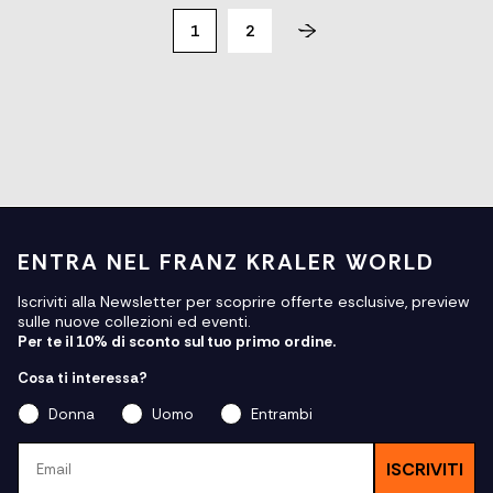
1
2
ENTRA NEL FRANZ KRALER WORLD
Iscriviti alla Newsletter per scoprire offerte esclusive, preview
sulle nuove collezioni ed eventi.
Per te il 10% di sconto sul tuo primo ordine.
Cosa ti interessa?
Donna
Uomo
Entrambi
Email
ISCRIVITI