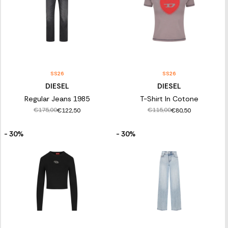
SS26
SS26
DIESEL
DIESEL
Regular Jeans 1985
T-Shirt In Cotone
€175,00
€115,00
€122,50
€80,50
- 30%
- 30%