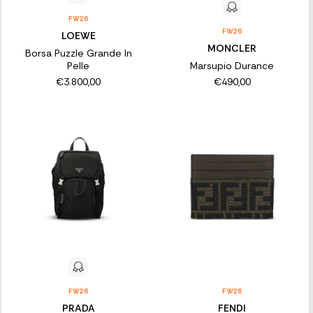
FW26
FW26
LOEWE
MONCLER
Borsa Puzzle Grande In
Pelle
Marsupio Durance
€3.800,00
€490,00
FW26
FW26
PRADA
FENDI