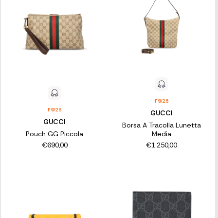
FW26
FW26
GUCCI
GUCCI
Borsa A Tracolla Lunetta
Pouch GG Piccola
Media
€690,00
€1.250,00