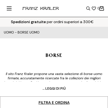
0
Spedizioni gratuite
per ordini superiori a 300€
UOMO
-
BORSE UOMO
BORSE
Il sito Franz Kraler propone una vasta selezione di borse uomo
firmate, accuratamente ricercate fra le collezioni dei migliori
brand del lusso. Ogni borsa da uomo porta con sé stile, unicità e
qualità, caratteristiche che la rendono un pezzo essenziale per
... LEGGI DI PIÙ
completare il proprio look. Con la nostra collezione vogliamo
soddisfare tutte le esigenze: dal comodo zaino da viaggio, alla
borsetta maschile per portare con te l'essenziale,
FILTRA E ORDINA
all'immancabile portacarte, Franz Kraler è la tua destinazione