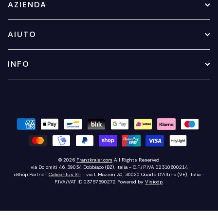
AZIENDA
AIUTO
INFO
© 2026
Franzkraler.com
All Rights Reserved
via Dolomiti 46, 39034 Dobbiaco (BZ), Italia - C.F./P.IVA 02310600214
eShop Partner:
Calicantus Srl
- via L.Mazzon 30, 30020 Quarto D'Altino (VE), Italia -
P.IVA/VAT ID 03757590272
Powered by
Visiodp
.