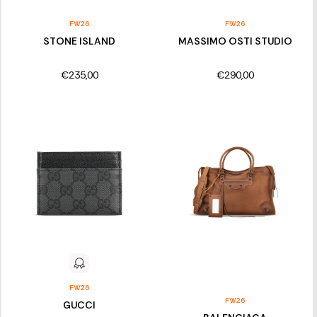
FW26
FW26
STONE ISLAND
MASSIMO OSTI STUDIO
€235,00
€290,00
FW26
FW26
GUCCI