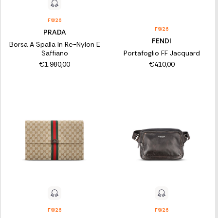
FW26
FW26
PRADA
FENDI
Borsa A Spalla In Re-Nylon E
Saffiano
Portafoglio FF Jacquard
€1.980,00
€410,00
FW26
FW26