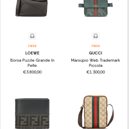
FW26
FW26
LOEWE
GUCCI
Borsa Puzzle Grande In
Marsupio Web Trademark
Pelle
Piccola
€3.800,00
€1.300,00