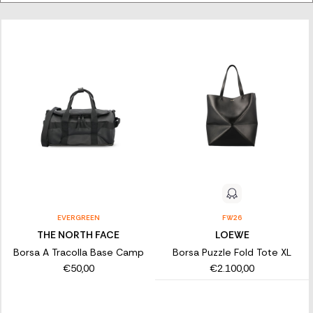
perfetta per rendere iconico il tuo outfit.
SCEGLI FRA LA AMPIA SELEZIONE DI
BORSE MASCHILI FIRMATE
Scopri la nostra scelta di borse per uomini, pensata per chi
vuole sempre sentirsi alla moda. Approfitta della varietà di
borse Franz Kraler e lasciati ispirare dai trend del momento. Il
nostro servizio clienti dedicato e la spedizione rapida
renderanno indimenticabile la tua esperienza di shopping
online!
EVERGREEN
FW26
THE NORTH FACE
LOEWE
Borsa A Tracolla Base Camp
Borsa Puzzle Fold Tote XL
€50,00
€2.100,00