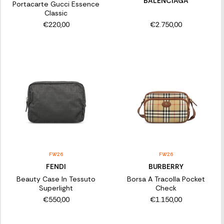
BALENCIAGA
Portacarte Gucci Essence
Classic
€220,00
€2.750,00
FW26
FW26
FENDI
BURBERRY
Beauty Case In Tessuto
Borsa A Tracolla Pocket
Superlight
Check
€550,00
€1.150,00