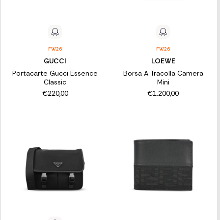
FW26
FW26
GUCCI
LOEWE
Portacarte Gucci Essence
Borsa A Tracolla Camera
Classic
Mini
€220,00
€1.200,00