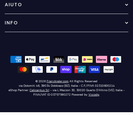
AIUTO
INFO
© 2026
Franzkraler.com
All Rights Reserved
via Dolomiti 46, 39034 Dobbiaco (BZ), Italia - C.F./P.IVA 02310600214
eShop Partner:
Calicantus Srl
- via L.Mazzon 30, 30020 Quarto D'Altino (VE), Italia -
P.IVA/VAT ID 03757590272
Powered by
Visiodp
.