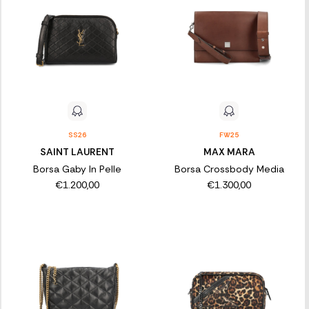
SS26
FW25
SAINT LAURENT
MAX MARA
Borsa Gaby In Pelle
Borsa Crossbody Media
€1.200,00
€1.300,00