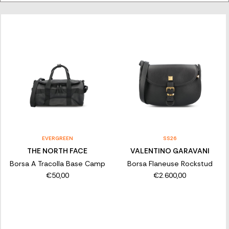
tracolla è studiata per garantire funzionalità e classe: ideale per
il dailywear, perfetta per un aperitivo elegante o un evento
serale. Grazie alla tracolla regolabile – in catena, pelle o tessuto
jacquard – si adatta a ogni stile con leggerezza.
BORSE A TRACOLLA DI LUSSO DA
DONNA: SCOPRI LE FIRME
ESCLUSIVE
Esplora la selezione di borse a tracolla firmate e originali: modelli
iconici di Balenciaga, monogrammi di Burberry, eleganza minimal
di Cucinelli e design contemporaneo di Chloè. Acquista online
EVERGREEN
SS26
con servizio clienti dedicato e spedizione veloce, per
THE NORTH FACE
VALENTINO GARAVANI
un’esperienza premium senza compromessi.
Borsa A Tracolla Base Camp
Borsa Flaneuse Rockstud
€50,00
€2.600,00