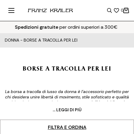
0
Spedizioni gratuite
per ordini superiori a 300€
DONNA
-
BORSE A TRACOLLA PER LEI
BORSE A TRACOLLA PER LEI
La borsa a tracolla di lusso da donna è l’accessorio perfetto per
chi desidera unire libertà di movimento, stile sofisticato e qualità
artigianale. La nostra selezione propone
modelli iconici firmati
–
da Prada, Gucci e Saint Laurent – in pelle di alta gamma,
... LEGGI DI PIÙ
rifiniture metalliche e dettagli couture, pensati per esaltare ogni
outfit.
FILTRA E ORDINA
Disponibile in
versioni piccole, medium e oversize
, ogni borsa a