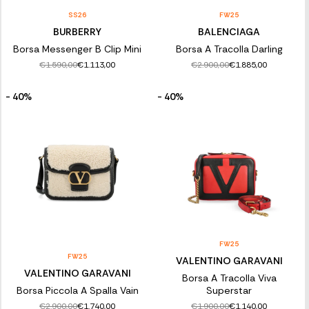
SS26
FW25
BURBERRY
BALENCIAGA
Borsa Messenger B Clip Mini
Borsa A Tracolla Darling
€1.590,00
€2.900,00
€1.113,00
€1.885,00
- 40%
- 40%
FW25
FW25
VALENTINO GARAVANI
VALENTINO GARAVANI
Borsa A Tracolla Viva
Borsa Piccola A Spalla Vain
Superstar
€2.900,00
€1.900,00
€1.740,00
€1.140,00