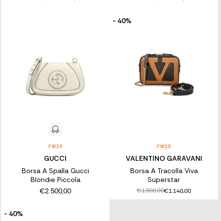
- 40%
FW25
FW25
GUCCI
VALENTINO GARAVANI
Borsa A Spalla Gucci
Borsa A Tracolla Viva
Blondie Piccola
Superstar
€2.500,00
€1.900,00
€1.140,00
- 40%