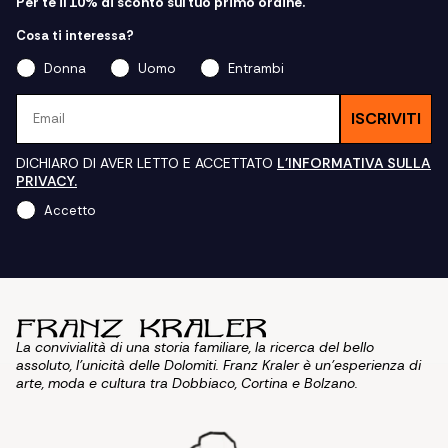
Per te il 10% di sconto sul tuo primo ordine.
Cosa ti interessa?
Donna
Uomo
Entrambi
Email
ISCRIVITI
DICHIARO DI AVER LETTO E ACCETTATO
L'INFORMATIVA SULLA
PRIVACY.
Accetto
La convivialità di una storia familiare, la ricerca del bello
assoluto, l'unicità delle Dolomiti. Franz Kraler è un'esperienza di
arte, moda e cultura tra Dobbiaco, Cortina e Bolzano.