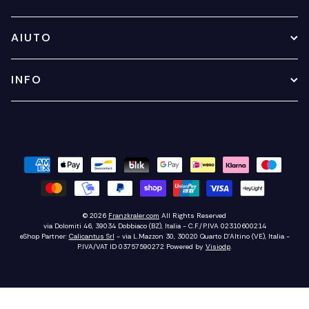
AIUTO
INFO
© 2026
Franzkraler.com
All Rights Reserved
via Dolomiti 46, 39034 Dobbiaco (BZ), Italia - C.F./P.IVA 02310600214
eShop Partner:
Calicantus Srl
- via L.Mazzon 30, 30020 Quarto D'Altino (VE), Italia -
P.IVA/VAT ID 03757590272
Powered by
Visiodp
.