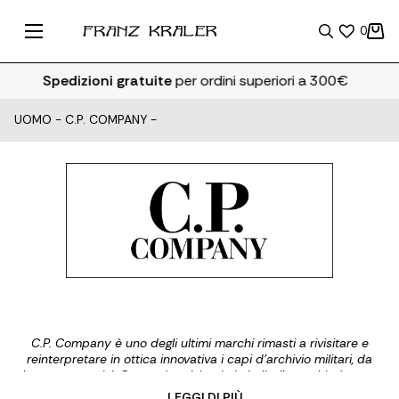
0
Spedizioni gratuite
per ordini superiori a 300€
UOMO
-
C.P. COMPANY
-
C.P. Company è uno degli ultimi marchi rimasti a rivisitare e
reinterpretare in ottica innovativa i capi d'archivio militari, da
lavoro e sportivi. Con sede originaria in Italia, il marchio è stato
creato nel 1971 da Massimo Osti e continua ancora oggi ad
... LEGGI DI PIÙ