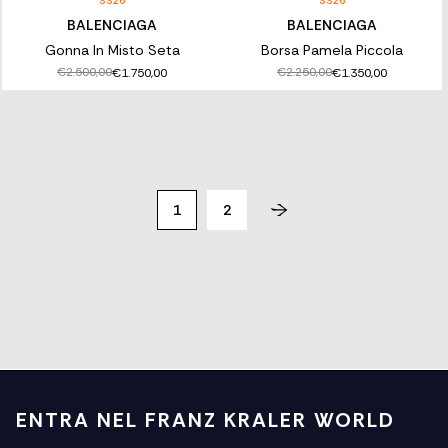
SS26
SS26
BALENCIAGA
BALENCIAGA
Gonna In Misto Seta
Borsa Pamela Piccola
€2.500,00
€2.250,00
€1.750,00
€1.350,00
1
2
ENTRA NEL FRANZ KRALER WORLD