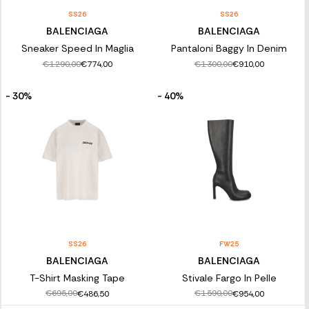
SS26
SS26
BALENCIAGA
BALENCIAGA
Sneaker Speed In Maglia
Pantaloni Baggy In Denim
€1.290,00
€1.300,00
€774,00
€910,00
- 30%
- 40%
SS26
FW25
BALENCIAGA
BALENCIAGA
T-Shirt Masking Tape
Stivale Fargo In Pelle
€695,00
€1.590,00
€486,50
€954,00