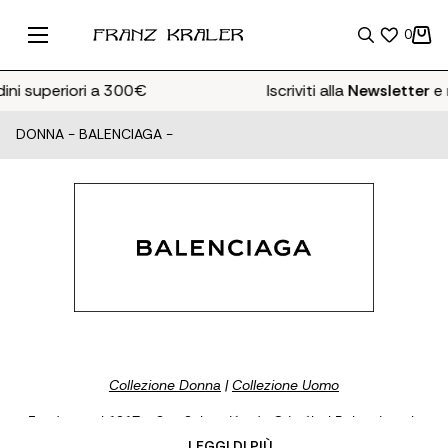
0
 superiori a 300€
Iscriviti alla
Newsletter
e ricev
DONNA
-
BALENCIAGA
-
Collezione Donna
|
Collezione Uomo
Fondata nel 1917 a San Sebastián da Cristóbal Balenciaga, la
maison ha rivoluzionato il concetto di eleganza attraverso linee
... LEGGI DI PIÙ