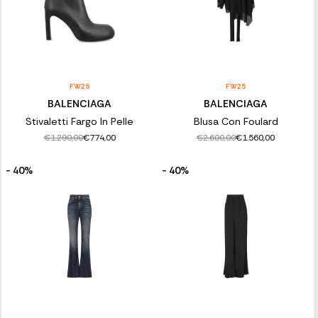
FW25
FW25
BALENCIAGA
BALENCIAGA
Stivaletti Fargo In Pelle
Blusa Con Foulard
€1.290,00
€2.600,00
€774,00
€1.560,00
- 40%
- 40%