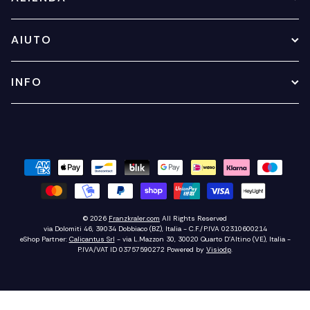
AIUTO
INFO
© 2026
Franzkraler.com
All Rights Reserved
via Dolomiti 46, 39034 Dobbiaco (BZ), Italia - C.F./P.IVA 02310600214
eShop Partner:
Calicantus Srl
- via L.Mazzon 30, 30020 Quarto D'Altino (VE), Italia -
P.IVA/VAT ID 03757590272
Powered by
Visiodp
.