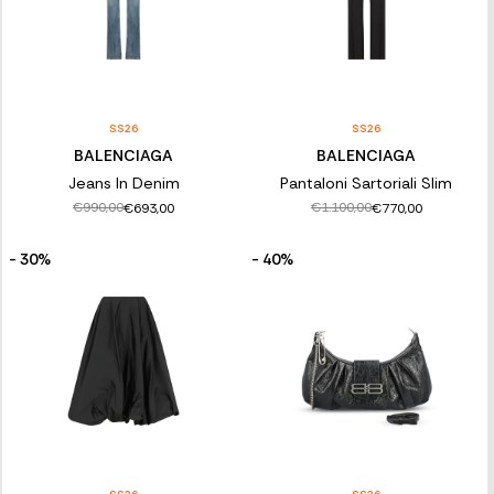
SS26
SS26
BALENCIAGA
BALENCIAGA
Jeans In Denim
Pantaloni Sartoriali Slim
€990,00
€1.100,00
€693,00
€770,00
- 30%
- 40%