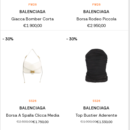
FW26
FW26
BALENCIAGA
BALENCIAGA
Giacca Bomber Corta
Borsa Rodeo Piccola
€1.900,00
€2.950,00
- 30%
- 30%
SS26
SS26
BALENCIAGA
BALENCIAGA
Borsa A Spalla Clicca Media
Top Bustier Aderente
€2.500,00
€1.900,00
€1.750,00
€1.330,00