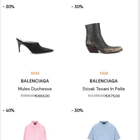
- 30%
- 30%
SS26
SS26
BALENCIAGA
BALENCIAGA
Mules Duchesse
Stivali Texani In Pelle
€990,00
€1.250,00
€693,00
€875,00
- 40%
- 30%