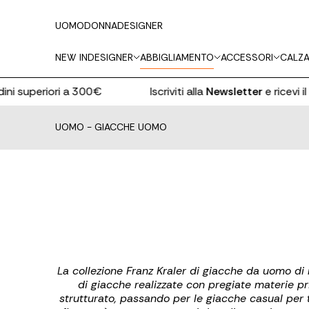
UOMO
DONNA
DESIGNER
NEW IN
DESIGNER
ABBIGLIAMENTO
ACCESSORI
CALZA
superiori a 300€
Iscriviti alla
Newsletter
e ricevi il
10% 
UOMO
-
GIACCHE UOMO
La collezione Franz Kraler di giacche da uomo di
di giacche realizzate con pregiate materie prim
strutturato, passando per le giacche casual per tu