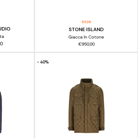
SS26
UDIO
STONE ISLAND
ta
Giacca In Cotone
00
€950,00
- 40%