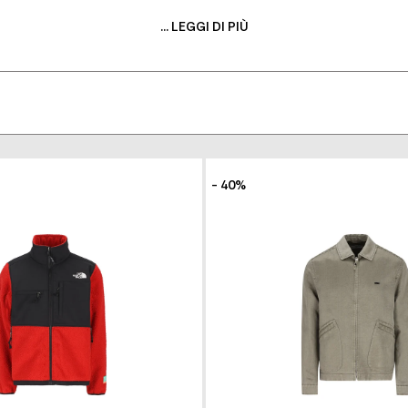
ecessità. Capo indispensabile per l'uomo che ricerca sofisti
fit di tutti i giorni, un simbolo di eleganza a cui nessun uomo
... LEGGI DI PIÙ
I ISPIRARE DALLA SELEZIONE DI GIACCHE
acca perfetta per te, comodamente da casa tua. Giacche elegan
i propone un'ampia scelta per garantirti lo stile e la qualità 
- 40%