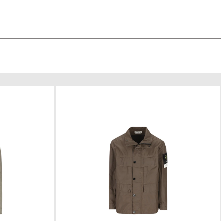
catezza nel vestire, un passe-partout che dona il
 dovrebbe rinunciare.
 DA UOMO
ti, giacche sportive o giacche casual: il nostro
che meriti.