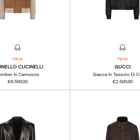
FW26
FW26
UNELLO CUCINELLI
GUCCI
omber In Camoscio
Giacca In Tessuto Di 
€6.500,00
€2.500,00