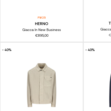
FW25
T
HERNO
Giacca
Giacca In New Business
€
€895,00
- 40%
- 40%