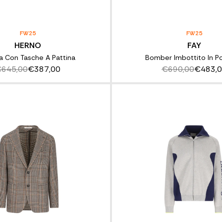
FW25
FW25
HERNO
FAY
a Con Tasche A Pattina
Bomber Imbottito In P
645,00
€387,00
€690,00
€483,