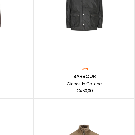
FW26
BARBOUR
Giacca In Cotone
€430,00