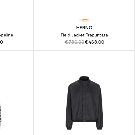
FW25
HERNO
opeline
Field Jacket Trapuntata
00
€780,00
€468,00