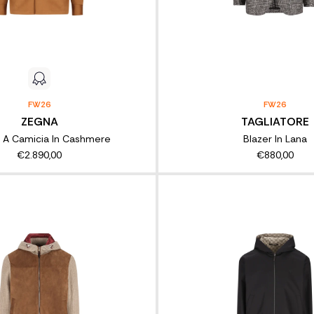
FW26
FW26
ZEGNA
TAGLIATORE
 A Camicia In Cashmere
Blazer In Lana
€2.890,00
€880,00