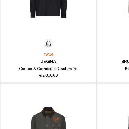
FW26
ZEGNA
BR
Giacca A Camicia In Cashmere
B
€2.890,00