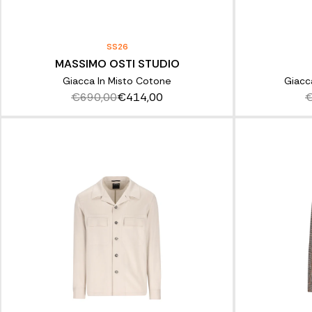
SS26
MASSIMO OSTI STUDIO
Giacca In Misto Cotone
Giacc
€690,00
€414,00
€