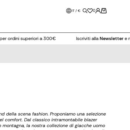
0
IT / €
rdini superiori a 300€
Iscriviti alla
Newsletter
e ricevi 
and della scena fashion. Proponiamo una selezione
 del comfort. Dal classico intramontabile blazer
i in montagna, la nostra collezione di giacche uomo