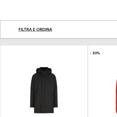
firmate è pensata per ogni tipo di occasione e n
tocco finale all'out
LASCIAT
Sfoglia la selezione Franz Kraler e trova la gi
catalogo t
FILTRA E ORDINA
- 30%