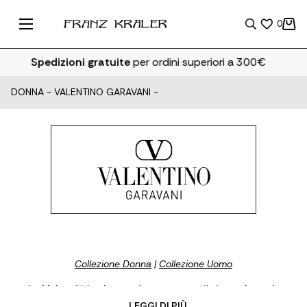
0
Spedizioni gratuite
per ordini superiori a 300€
DONNA
-
VALENTINO GARAVANI
-
Collezione Donna
|
Collezione Uomo
La Maison Valentino esprime un punto di vista sul mondo
contemporaneo. Il precedente Direttore Creativo, Pierpaolo
... LEGGI DI PIÙ