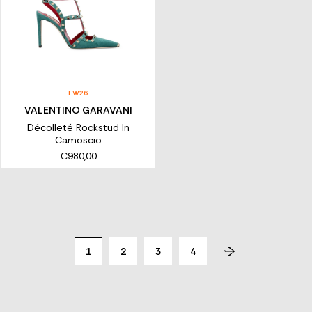
FW26
VALENTINO GARAVANI
Décolleté Rockstud In
Camoscio
€980,00
1
2
3
4