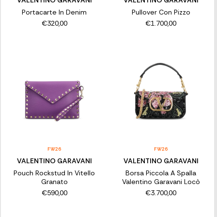
Portacarte In Denim
Pullover Con Pizzo
€320,00
€1.700,00
FW26
FW26
VALENTINO GARAVANI
VALENTINO GARAVANI
Pouch Rockstud In Vitello
Borsa Piccola A Spalla
Granato
Valentino Garavani Locò
€590,00
€3.700,00