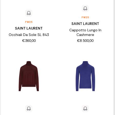
FW25
FW25
SAINT LAURENT
SAINT LAURENT
Cappotto Lungo In
Occhiali Da Sole SL 843
Cashmere
€360,00
€8.500,00