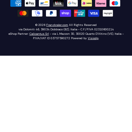
© 2026
Franzkraler.com
All Rights Reserved
via Dolomiti 46, 39034 Dobbiaco (BZ), Italia - C.F./P.IVA 02310600214
eShop Partner:
Calicantus Srl
- via L.Mazzon 30, 30020 Quarto D'Altino (VE), Italia -
P.IVA/VAT ID 03757590272
Powered by
Visiodp
.