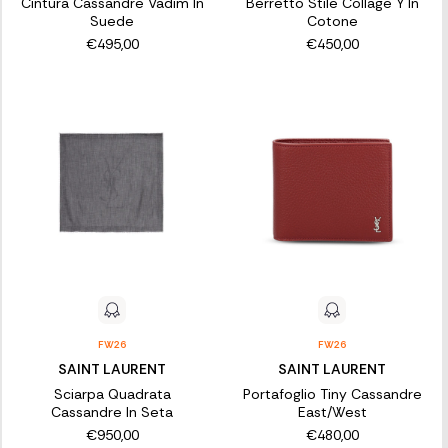
Cintura Cassandre Vadim In
Berretto Stile Collage Y In
Suede
Cotone
€495,00
€450,00
FW26
FW26
SAINT LAURENT
SAINT LAURENT
Sciarpa Quadrata
Portafoglio Tiny Cassandre
Cassandre In Seta
East/West
€950,00
€480,00