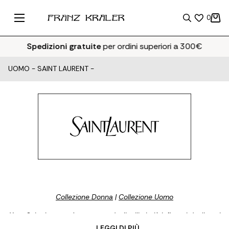
0
Spedizioni gratuite
per ordini superiori a 300€
UOMO
-
SAINT LAURENT
-
Collezione Donna
|
Collezione Uomo
Yves Saint Laurent è stato uno degli stilisti più influenti degli anni
Sessanta, il primo a sviluppare il concetto di prêt-à-porter di
... LEGGI DI PIÙ