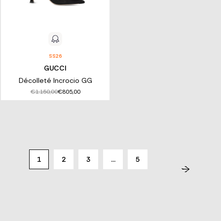
SS26
GUCCI
Décolleté Incrocio GG
€1.150,00
€805,00
1
2
3
…
5