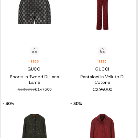
SS26
SS26
GUCCI
GUCCI
Shorts In Tweed Di Lana
Pantaloni In Velluto Di
Lamé
Cotone
€2.940,00
€2.100,00
€1.470,00
- 30%
- 30%