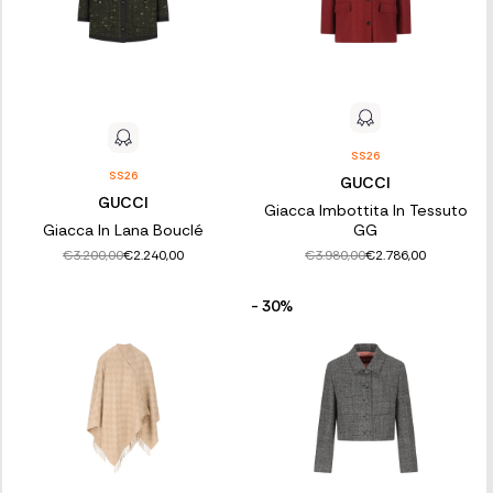
SS26
SS26
GUCCI
GUCCI
Giacca Imbottita In Tessuto
Giacca In Lana Bouclé
GG
€3.200,00
€3.980,00
€2.240,00
€2.786,00
- 30%