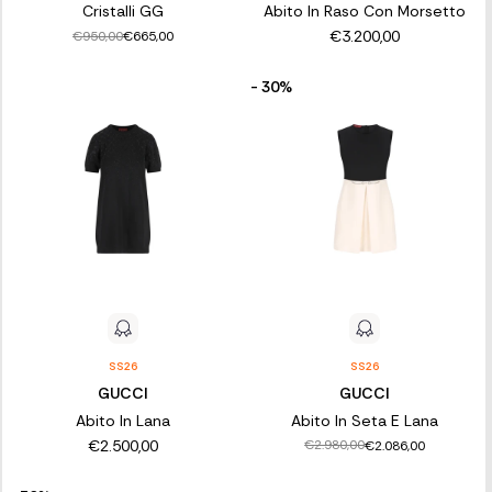
Cristalli GG
Abito In Raso Con Morsetto
€3.200,00
€950,00
€665,00
- 30%
SS26
SS26
GUCCI
GUCCI
Abito In Lana
Abito In Seta E Lana
€2.500,00
€2.980,00
€2.086,00