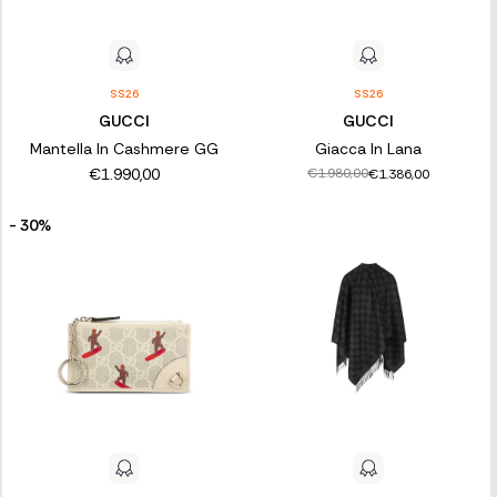
SS26
SS26
GUCCI
GUCCI
Mantella In Cashmere GG
Giacca In Lana
€1.990,00
€1.980,00
€1.386,00
- 30%