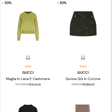
- 30%
- 30%
SS26
SS26
GUCCI
GUCCI
Maglia In Lana E Cashmere
Gonna GG In Cotone
€1.200,00
€980,00
€840,00
€686,00