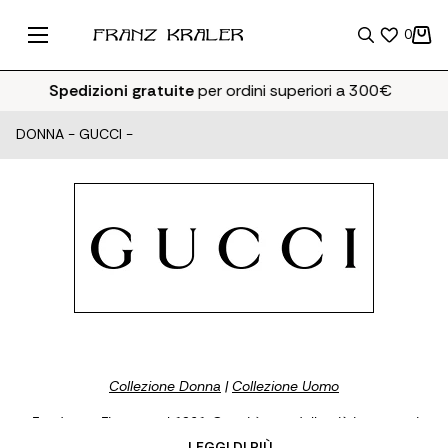
0
Spedizioni gratuite
per ordini superiori a 300€
DONNA
-
GUCCI
-
Collezione Donna
|
Collezione Uomo
Fondata a Firenze nel 1921, Gucci è una delle più importanti
Maison nel settore del lusso. Sotto la guida della Presidente e
... LEGGI DI PIÙ