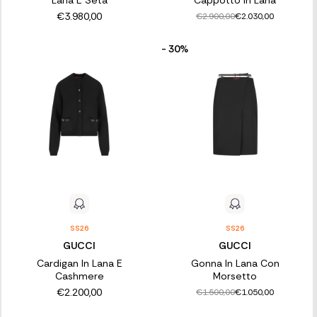
Lana E Seta
Cappotto In Lana
€3.980,00
€2.900,00
€2.030,00
- 30%
SS26
SS26
GUCCI
GUCCI
Cardigan In Lana E
Gonna In Lana Con
Cashmere
Morsetto
€2.200,00
€1.500,00
€1.050,00