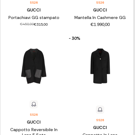
SS26
SS26
GUCCI
GUCCI
Portachiavi GG stampato
Mantella In Cashmere GG
€1.990,00
€450,00
€315,00
- 30%
SS26
SS26
GUCCI
GUCCI
Cappotto Reversibile In