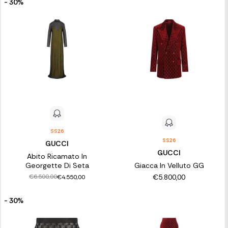
- 30%
SS26
SS26
GUCCI
GUCCI
Abito Ricamato In
Georgette Di Seta
Giacca In Velluto GG
€5.800,00
€6.500,00
€4.550,00
- 30%