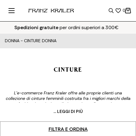
0
Spedizioni gratuite
per ordini superiori a 300€
DONNA
-
CINTURE DONNA
CINTURE
L’e-commerce Franz Kraler offre alle proprie clienti una
collezione di cinture femminili costruita fra i migliori marchi della
scena fashion. La selezione di cinture donna firmate si compone
di pezzi unici ed esclusivi, realizzati in materiali di prima qualità.
... LEGGI DI PIÙ
La proposta Franz Kraler di cinture donna di marca è creata per
la donna che vuole arricchire ogni outfit ed esprimere al meglio
la sua femminilità. Sfoglia la nostra collezione di cinture da
FILTRA E ORDINA
donna online su franzkraler.com e vivi l'esperienza dell'acquisto