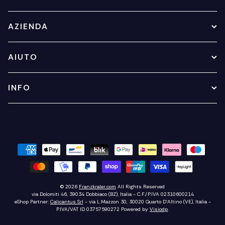
AZIENDA
AIUTO
INFO
© 2026
Franzkraler.com
All Rights Reserved
via Dolomiti 46, 39034 Dobbiaco (BZ), Italia - C.F./P.IVA 02310600214
eShop Partner:
Calicantus Srl
- via L.Mazzon 30, 30020 Quarto D'Altino (VE), Italia -
P.IVA/VAT ID 03757590272
Powered by
Visiodp
.