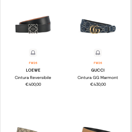
FW26
FW26
LOEWE
GUCCI
Cintura Reversibile
Cintura GG Marmont
€400,00
€430,00