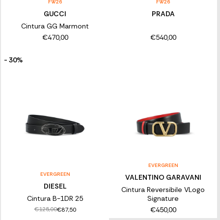
FW26
FW26
GUCCI
PRADA
Cintura GG Marmont
€470,00
€540,00
- 30%
EVERGREEN
EVERGREEN
VALENTINO GARAVANI
DIESEL
Cintura Reversibile VLogo
Cintura B-1DR 25
Signature
€450,00
€125,00
€87,50