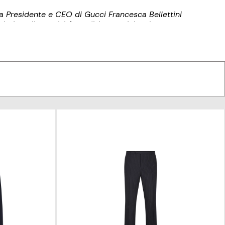
la Presidente e CEO di Gucci Francesca Bellettini
ori quali creatività, tradizione artigianale e
elletteria, gioielleria, occhiali e beauty.