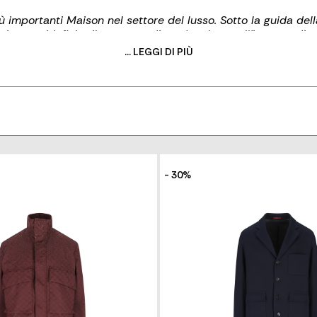
ù importanti Maison nel settore del lusso. Sotto la guida del
inua a ridefinire il concetto di moda e lusso all'insegna di val
innovazione.
... LEGGI DI PIÙ
 Kering, che gestisce rinomate Maison nel settore della moda, p
- 30%