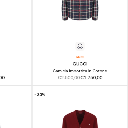
SS26
GUCCI
Camicia Imbottita In Cotone
00
€2.500,00
€1.750,00
- 30%