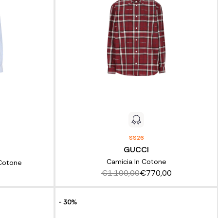
SS26
GUCCI
Camicia In Cotone
 Cotone
€1.100,00
€770,00
- 30%