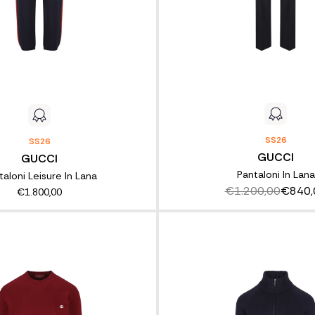
SS26
SS26
GUCCI
GUCCI
Pantaloni In Lana
taloni Leisure In Lana
€1.200,00
€840,
€1.800,00