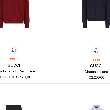
SS26
SS26
GUCCI
GUCCI
ia In Lana E Cashmere
Giacca In Lana
1.100,00
€770,00
€2.200,00