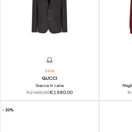
SS26
GUCCI
Giacca In Lana
Magl
€2.400,00
€1.680,00
€
- 30%