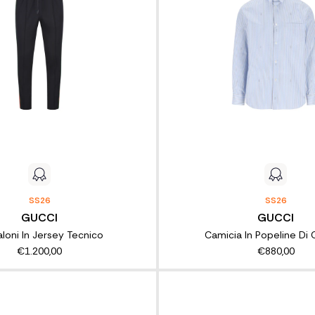
SS26
SS26
GUCCI
GUCCI
loni In Jersey Tecnico
Camicia In Popeline Di
€1.200,00
€880,00