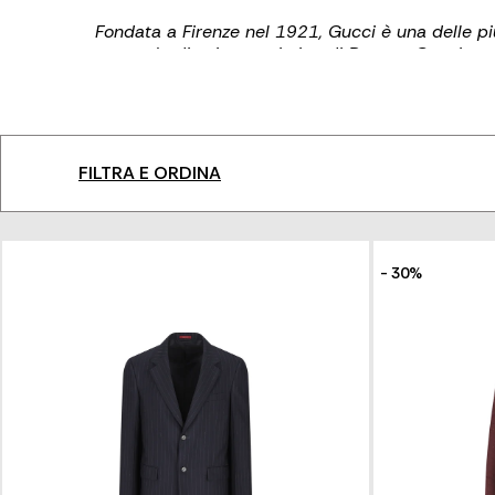
Fondata a Firenze nel 1921, Gucci è una delle pi
e la direzione artistica di Demna, Gucci cont
Gucci fa parte del gruppo di lusso globale
FILTRA E ORDINA
- 30%