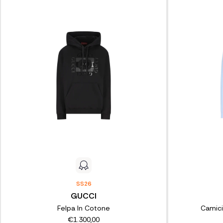
SS26
GUCCI
Felpa In Cotone
Camici
€1.300,00