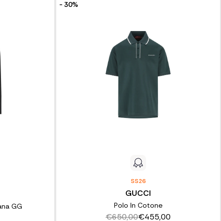
- 30%
SS26
GUCCI
Polo In Cotone
Lana GG
€650,00
€455,00