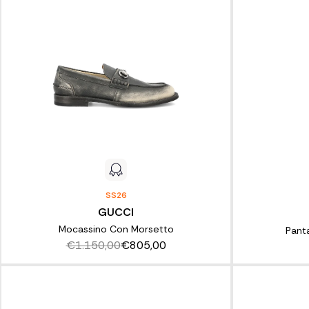
SS26
GUCCI
Mocassino Con Morsetto
Panta
€1.150,00
€805,00