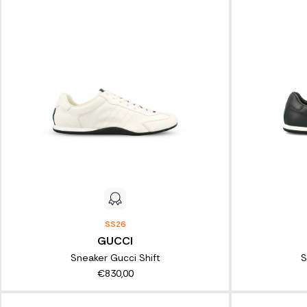
SS26
GUCCI
Sneaker Gucci Shift
S
€830,00