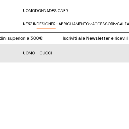
UOMO
DONNA
DESIGNER
NEW IN
DESIGNER
ABBIGLIAMENTO
ACCESSORI
CALZA
superiori a 300€
Iscriviti alla
Newsletter
e ricevi il
10% 
UOMO
-
GUCCI
-