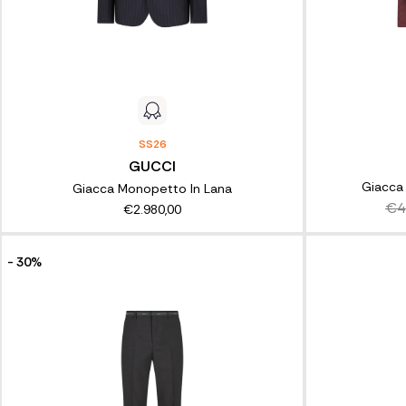
SS26
GUCCI
Giacca 
Giacca Monopetto In Lana
€4
€2.980,00
- 30%