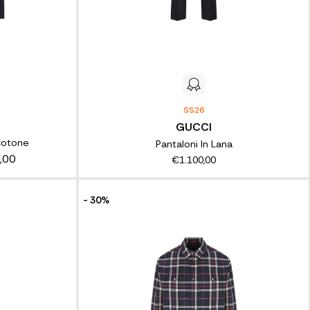
SS26
GUCCI
Cotone
Pantaloni In Lana
,00
€1.100,00
- 30%