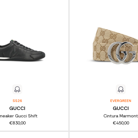
SS26
EVERGREEN
GUCCI
GUCCI
neaker Gucci Shift
Cintura Marmont
€830,00
€450,00