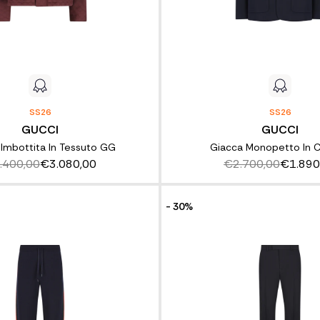
SS26
SS26
GUCCI
GUCCI
Imbottita In Tessuto GG
Giacca Monopetto In 
.400,00
€3.080,00
€2.700,00
€1.890
- 30%