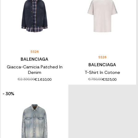
SS26
SS26
BALENCIAGA
BALENCIAGA
Giacca-Camicia Patched In
Denim
T-Shirt In Cotone
€2.300,00
€750,00
€1.610,00
€525,00
- 30%