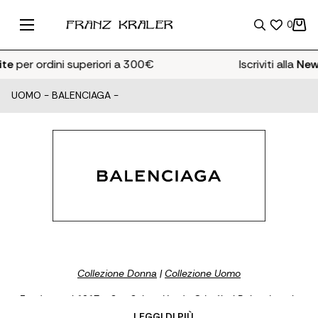
0
per ordini superiori a 300€
Iscriviti alla
Newsle
UOMO
-
BALENCIAGA
-
Collezione Donna
|
Collezione Uomo
Fondata nel 1917 a San Sebastián da Cristóbal Balenciaga, la
maison ha rivoluzionato il concetto di eleganza attraverso linee
... LEGGI DI PIÙ