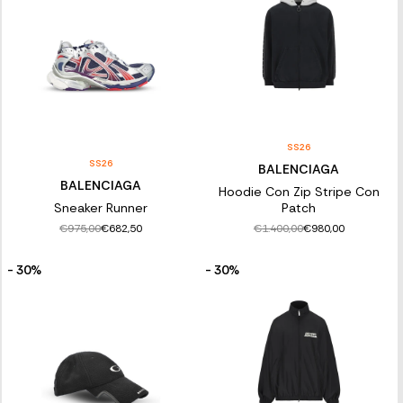
SS26
SS26
BALENCIAGA
BALENCIAGA
Hoodie Con Zip Stripe Con
Sneaker Runner
Patch
€975,00
€1.400,00
€682,50
€980,00
- 30%
- 30%