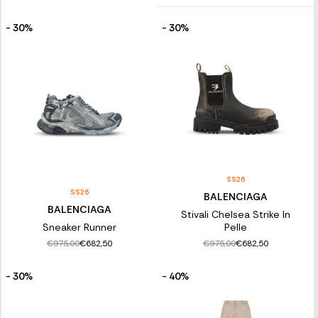
- 30%
- 30%
SS26
SS26
BALENCIAGA
BALENCIAGA
Stivali Chelsea Strike In
Sneaker Runner
Pelle
€975,00
€975,00
€682,50
€682,50
- 30%
- 40%