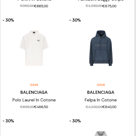
€950,00
€1.250,00
€665,00
€875,00
- 30%
- 30%
SS26
SS26
BALENCIAGA
BALENCIAGA
Polo Laurel In Cotone
Felpa In Cotone
€695,00
€1.200,00
€486,50
€840,00
- 30%
- 30%