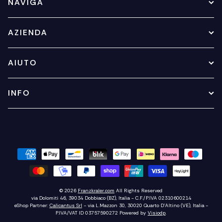
NAVIGA
AZIENDA
AIUTO
INFO
© 2026
Franzkraler.com
All Rights Reserved
via Dolomiti 46, 39034 Dobbiaco (BZ), Italia - C.F./P.IVA 02310600214
eShop Partner:
Calicantus Srl
- via L.Mazzon 30, 30020 Quarto D'Altino (VE), Italia -
P.IVA/VAT ID 03757590272
Powered by
Visiodp
.