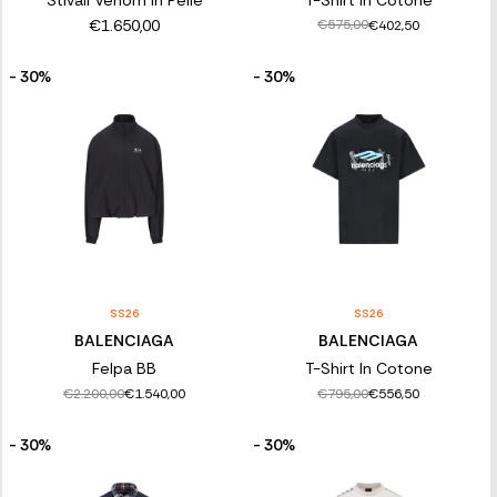
€1.650,00
€575,00
€402,50
- 30%
- 30%
SS26
SS26
BALENCIAGA
BALENCIAGA
Felpa BB
T-Shirt In Cotone
€2.200,00
€795,00
€1.540,00
€556,50
- 30%
- 30%