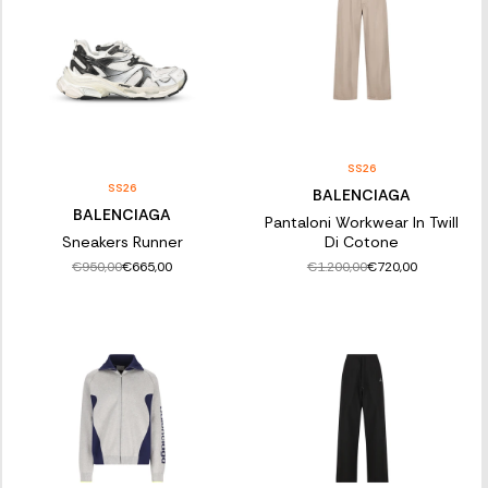
SS26
SS26
BALENCIAGA
BALENCIAGA
Pantaloni Workwear In Twill
Sneakers Runner
Di Cotone
€950,00
€1.200,00
€665,00
€720,00