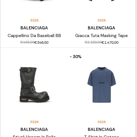
SS26
SS26
BALENCIAGA
BALENCIAGA
Cappellino Da Baseball BB
Giacca Tuta Masking Tape
€495,00
€2.100,00
€346,50
€1.470,00
- 30%
SS26
SS26
BALENCIAGA
BALENCIAGA
Stivali Venom In Pelle
T-Shirt In Cotone