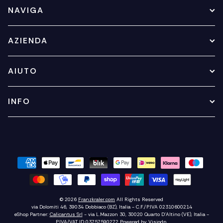
NAVIGA
AZIENDA
AIUTO
INFO
© 2026
Franzkraler.com
All Rights Reserved
via Dolomiti 46, 39034 Dobbiaco (BZ), Italia - C.F./P.IVA 02310600214
eShop Partner:
Calicantus Srl
- via L.Mazzon 30, 30020 Quarto D'Altino (VE), Italia -
P.IVA/VAT ID 03757590272
Powered by
Visiodp
.