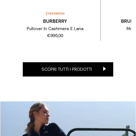
EVERGREEN
BURBERRY
BRUNE
Pullover In Cashmere E Lana
Magl
€995,00
SCOPRI TUTTI I PRODOTTI