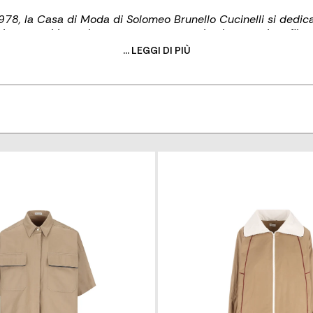
978, la Casa di Moda di Solomeo Brunello Cucinelli si dedica
lati e tessuti in cashmere, cotone, seta e in altre pregiate fibre
isticati e la loro raffinata artigianalità. Lo stile total-look de
... LEGGI DI PIÙ
 sartoriale classica e gusto contemporaneo. Un approccio din
ione, grazie all’abbinamento sapiente tra forme moderne e ma