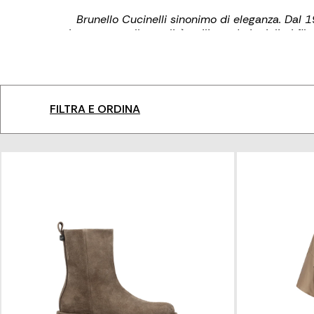
Brunello Cucinelli sinonimo di eleganza. Dal 1
incessante alla qualità, utilizzando i migliori fi
brand italiano sono rinomate per i loro dettagli sof
una costante ricerca di equilibrio tra eleganza
benessere in ogni occas
FILTRA E ORDINA