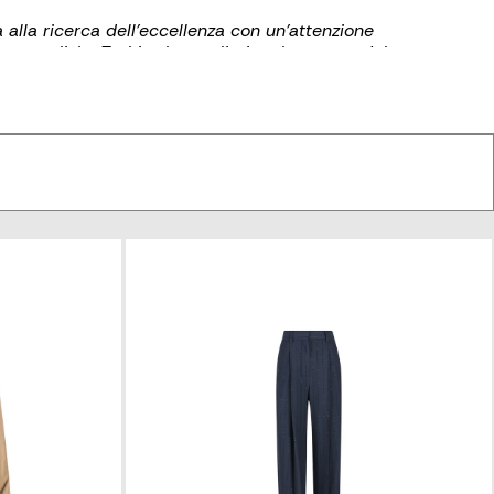
 alla ricerca dell'eccellenza con un'attenzione
 naturali. Le T-shirt, la maglieria e le scarpe del
lle collezioni Brunello Cucinelli si caratterizza per
amico e disinvolto pensato per offrire comfort e
teriali di alta qualità.