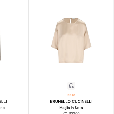
SS26
LLI
BRUNELLO CUCINELLI
ine
Maglia In Seta
€1.300,00