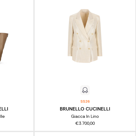
SS26
LLI
BRUNELLO CUCINELLI
lle
Giacca In Lino
€3.700,00