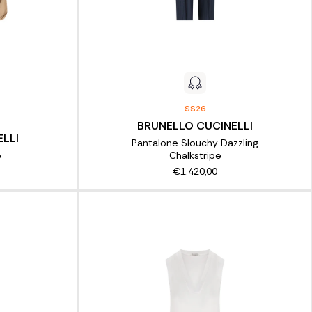
SS26
BRUNELLO CUCINELLI
LLI
Pantalone Slouchy Dazzling
e
Chalkstripe
€1.420,00