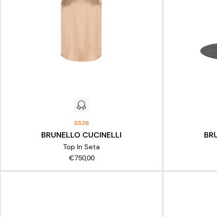
SS26
BRUNELLO CUCINELLI
BR
Top In Seta
€750,00