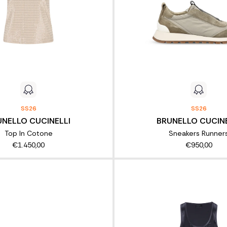
SS26
SS26
UNELLO CUCINELLI
BRUNELLO CUCINE
Top In Cotone
Sneakers Runner
€1.450,00
€950,00