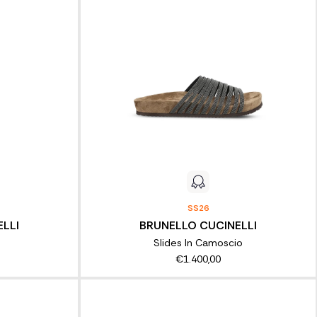
SS26
LLI
BRUNELLO CUCINELLI
Slides In Camoscio
€1.400,00