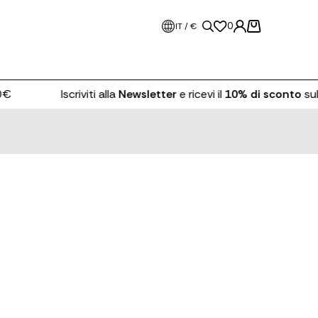
0
IT / €
Iscriviti alla
Newsletter
e ricevi il
10% di sconto
sul prim