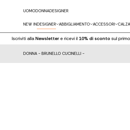
UOMO
DONNA
DESIGNER
NEW IN
DESIGNER
ABBIGLIAMENTO
ACCESSORI
CALZA
Iscriviti alla
Newsletter
e ricevi il
10% di sconto
sul primo ordi
DONNA
-
BRUNELLO CUCINELLI
-