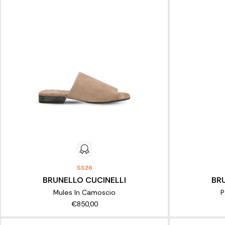
SS26
BRUNELLO CUCINELLI
BR
Mules In Camoscio
P
€850,00