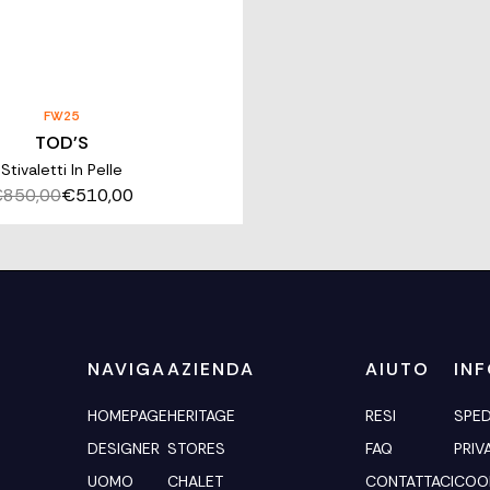
FW25
TOD'S
Stivaletti In Pelle
850,00
€510,00
NAVIGA
AZIENDA
AIUTO
IN
HOMEPAGE
HERITAGE
RESI
SPED
DESIGNER
STORES
FAQ
PRIV
UOMO
CHALET
CONTATTACI
COOK