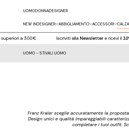
UOMO
DONNA
DESIGNER
NEW IN
DESIGNER
ABBIGLIAMENTO
ACCESSORI
CALZA
uperiori a 300€
Iscriviti alla
Newsletter
e ricevi il
10% 
UOMO
-
STIVALI UOMO
Franz Kraler sceglie accuratamente la proposta di
Design unici e qualità impareggiabili caratterizz
completare i tuoi outfit. S