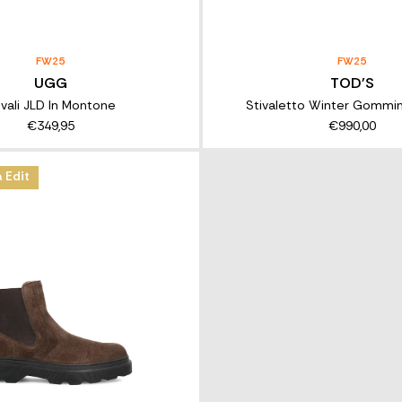
FW25
FW25
UGG
TOD'S
ivali JLD In Montone
Stivaletto Winter Gommino
€349,95
€990,00
 Edit