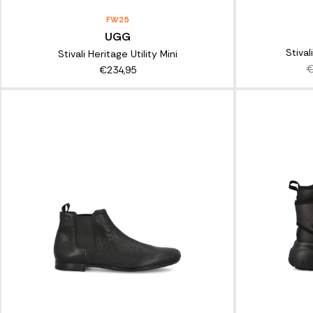
FW25
UGG
Stival
Stivali Heritage Utility Mini
€
€234,95