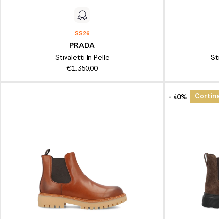
SS26
PRADA
Stivaletti In Pelle
St
€1.350,00
Cortina
- 40%