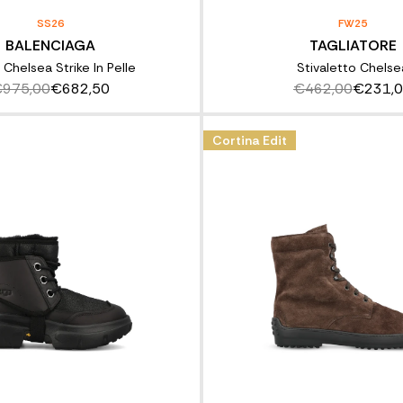
SS26
FW25
BALENCIAGA
TAGLIATORE
i Chelsea Strike In Pelle
Stivaletto Chelse
975,00
€682,50
€462,00
€231,
Cortina Edit