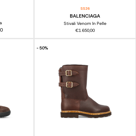
SS26
BALENCIAGA
a
Stivali Venom In Pelle
00
€1.650,00
- 50%