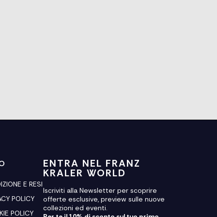
ENTRA NEL FRANZ
FO
KRALER WORLD
IZIONE E RESI
Iscriviti alla Newsletter per scoprire
ACY POLICY
offerte esclusive, preview sulle nuove
collezioni ed eventi.
IE POLICY
Per te il 10% di sconto sul tuo primo