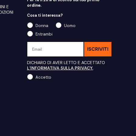
ordine.
INI E
IZIONI
Cosa ti interessa?
Donna
Uomo
Entrambi
Email
ISCRIVITI
DICHIARO DI AVER LETTO E ACCETTATO
L'INFORMATIVA SULLA PRIVACY.
Accetto