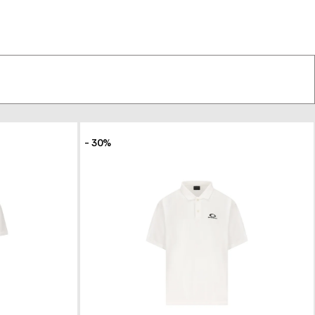
so online comodamente da casa tua.
- 30%