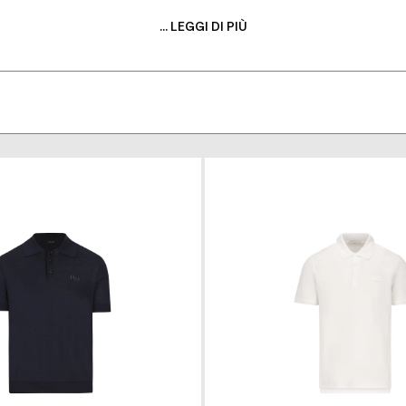
 Valentino Garavani e vivi l'esperienza dello shopping di lus
... LEGGI DI PIÙ