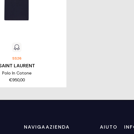
SS26
SAINT LAURENT
Polo In Cotone
€950,00
NAVIGA
AZIENDA
AIUTO
IN