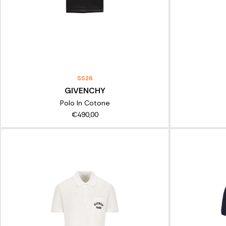
SS26
GIVENCHY
Polo In Cotone
€490,00