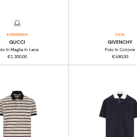
EVERGREEN
SS26
GUCCI
GIVENCHY
lo In Maglia In Lana
Polo In Cotone
€1.300,00
€490,00