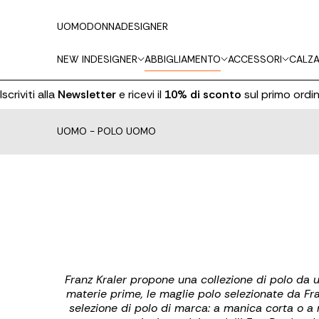
UOMO
DONNA
DESIGNER
NEW IN
DESIGNER
ABBIGLIAMENTO
ACCESSORI
CALZA
riviti alla
Newsletter
e ricevi il
10% di sconto
sul primo ordine
UOMO
-
POLO UOMO
Franz Kraler propone una collezione di polo da u
materie prime, le maglie polo selezionate da Fran
selezione di polo di marca: a manica corta o a m