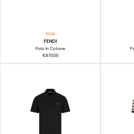
SS26
FENDI
Polo In Cotone
Po
€670,00