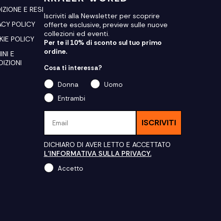
IZIONE E RESI
Iscriviti alla Newsletter per scoprire
ACY POLICY
offerte esclusive, preview sulle nuove
collezioni ed eventi.
IE POLICY
Per te il 10% di sconto sul tuo primo
ordine.
INI E
IZIONI
Cosa ti interessa?
Donna
Uomo
Entrambi
Email
ISCRIVITI
DICHIARO DI AVER LETTO E ACCETTATO
L'INFORMATIVA SULLA PRIVACY.
Accetto