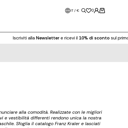
0
IT / €
Iscriviti alla
Newsletter
e ricevi il
10% di sconto
sul primo o
unciare alla comodità. Realizzate con le migliori
i e vestibilità differenti rendono unica la nostra
hile. Sfoglia il catalogo Franz Kraler e lasciati