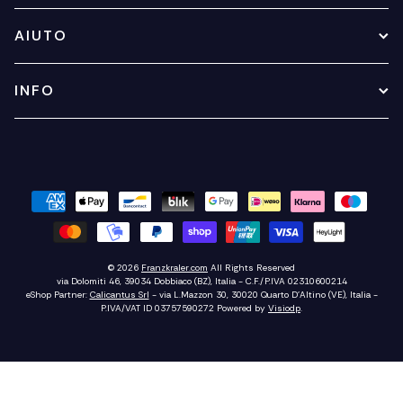
AIUTO
INFO
© 2026
Franzkraler.com
All Rights Reserved
via Dolomiti 46, 39034 Dobbiaco (BZ), Italia - C.F./P.IVA 02310600214
eShop Partner:
Calicantus Srl
- via L.Mazzon 30, 30020 Quarto D'Altino (VE), Italia -
P.IVA/VAT ID 03757590272
Powered by
Visiodp
.