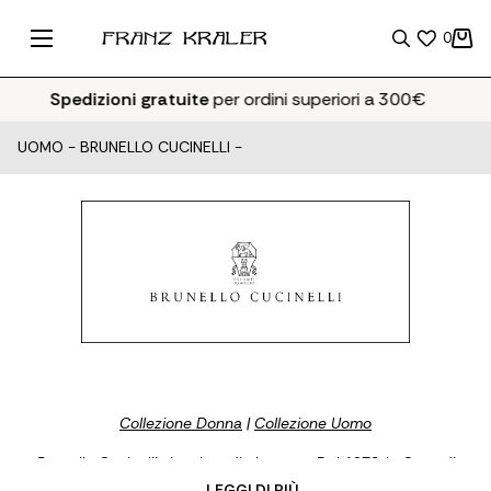
0
Spedizioni gratuite
per ordini superiori a 300€
UOMO
-
BRUNELLO CUCINELLI
-
Collezione Donna
|
Collezione Uomo
Brunello Cucinelli sinonimo di eleganza. Dal 1978, la Casa di
Moda di Solomeo Brunello Cucinelli si dedica alla ricerca
... LEGGI DI PIÙ