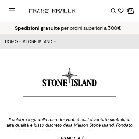
0
Spedizioni gratuite
per ordini superiori a 300€
UOMO
-
STONE ISLAND
-
Il celebre logo della rosa dei venti è così diventato simbolo di
alta qualità e lusso discreto della Maison Stone Island. Fondato
nel 1982 da Carlo Rivetti, il brand è oggi rinomato nel settore
dell'abbigliamento funzionale grazie alla sua linea di giacche,
... LEGGI DI PIÙ