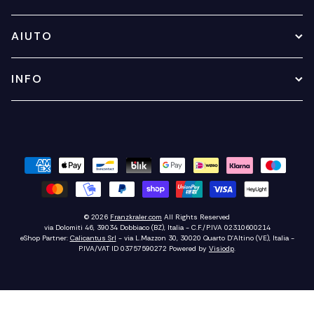
AIUTO
INFO
© 2026
Franzkraler.com
All Rights Reserved
via Dolomiti 46, 39034 Dobbiaco (BZ), Italia - C.F./P.IVA 02310600214
eShop Partner:
Calicantus Srl
- via L.Mazzon 30, 30020 Quarto D'Altino (VE), Italia -
P.IVA/VAT ID 03757590272
Powered by
Visiodp
.