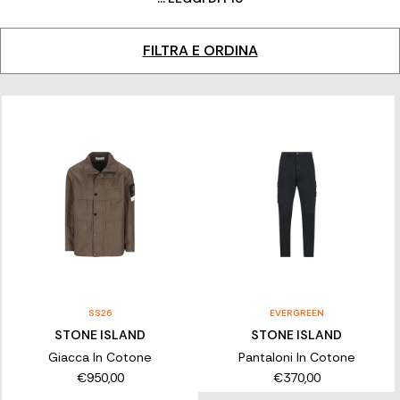
felpe monocromo, accessori funzionali e parka.
FILTRA E ORDINA
SS26
EVERGREEN
STONE ISLAND
STONE ISLAND
Giacca In Cotone
Pantaloni In Cotone
€950,00
€370,00