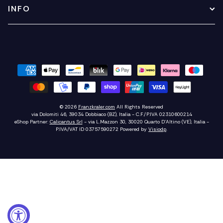
INFO
© 2026
Franzkraler.com
All Rights Reserved
via Dolomiti 46, 39034 Dobbiaco (BZ), Italia - C.F./P.IVA 02310600214
eShop Partner:
Calicantus Srl
- via L.Mazzon 30, 30020 Quarto D'Altino (VE), Italia -
P.IVA/VAT ID 03757590272
Powered by
Visiodp
.