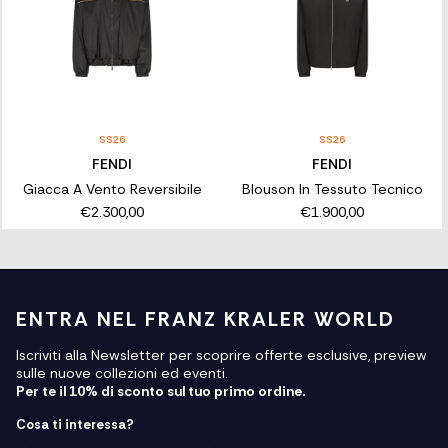
SS26
SS26
FENDI
FENDI
Giacca A Vento Reversibile
Blouson In Tessuto Tecnico
€2.300,00
€1.900,00
ENTRA NEL FRANZ KRALER WORLD
Iscriviti alla Newsletter per scoprire offerte esclusive, preview
sulle nuove collezioni ed eventi.
Per te il 10% di sconto sul tuo primo ordine.
Cosa ti interessa?