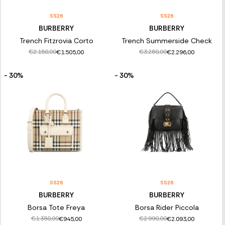
SS26
SS26
BURBERRY
BURBERRY
Trench Fitzrovia Corto
Trench Summerside Check
€2.150,00
€3.280,00
€1.505,00
€2.296,00
- 30%
- 30%
SS26
SS26
BURBERRY
BURBERRY
Borsa Tote Freya
Borsa Rider Piccola
€1.350,00
€2.990,00
€945,00
€2.093,00