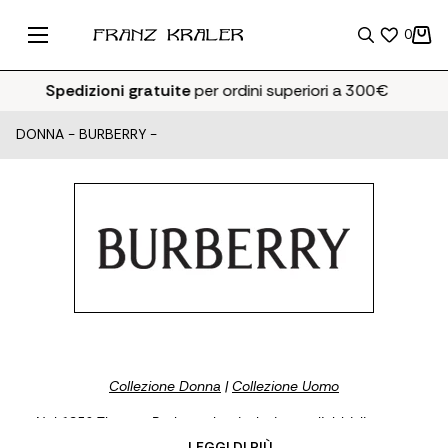
0
Spedizioni gratuite
per ordini superiori a 300€
DONNA
-
BURBERRY
-
Collezione Donna
|
Collezione Uomo
Nel 1856 Thomas Burberry ha rivoluzionato l'abbigliamento
antipioggia dando vita ad uno dei marchi di lusso del panorama
... LEGGI DI PIÙ