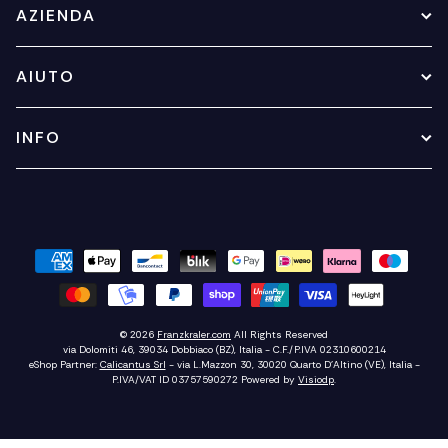
AZIENDA
AIUTO
INFO
© 2026
Franzkraler.com
All Rights Reserved
via Dolomiti 46, 39034 Dobbiaco (BZ), Italia - C.F./P.IVA 02310600214
eShop Partner:
Calicantus Srl
- via L.Mazzon 30, 30020 Quarto D'Altino (VE), Italia -
P.IVA/VAT ID 03757590272
Powered by
Visiodp
.