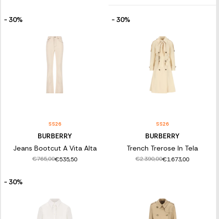
- 30%
- 30%
SS26
SS26
BURBERRY
BURBERRY
Jeans Bootcut A Vita Alta
Trench Trerose In Tela
€765,00
€2.390,00
€535,50
€1.673,00
- 30%