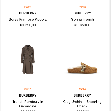
FW26
FW26
BURBERRY
BURBERRY
Borsa Primrose Piccola
Gonna Trench
€1.590,00
€1.650,00
FW26
FW26
BURBERRY
BURBERRY
Trench Pembury In
Clog Urchin In Shearling
Gabardine
Check