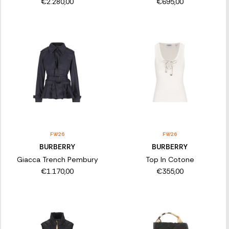
€2.280,00
€695,00
FW26
FW26
BURBERRY
BURBERRY
Giacca Trench Pembury
Top In Cotone
€1.170,00
€355,00