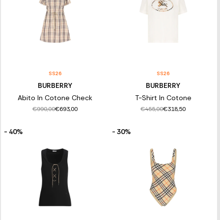
SS26
SS26
BURBERRY
BURBERRY
Abito In Cotone Check
T-Shirt In Cotone
€990,00
€455,00
€693,00
€318,50
- 40%
- 30%