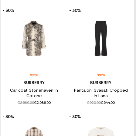
- 30%
- 30%
SS26
SS26
BURBERRY
BURBERRY
Car coat Stonehaven In
Pantaloni Svasati Cropped
Cotone
In Lana
€2.980,00
€920,00
€2.086,00
€644,00
- 30%
- 30%