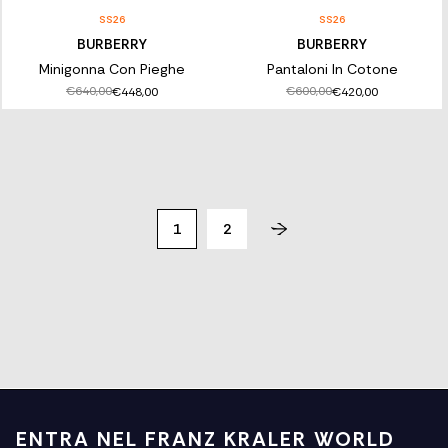
SS26
SS26
BURBERRY
BURBERRY
Minigonna Con Pieghe
Pantaloni In Cotone
€640,00
€600,00
€448,00
€420,00
1
2
ENTRA NEL FRANZ KRALER WORLD