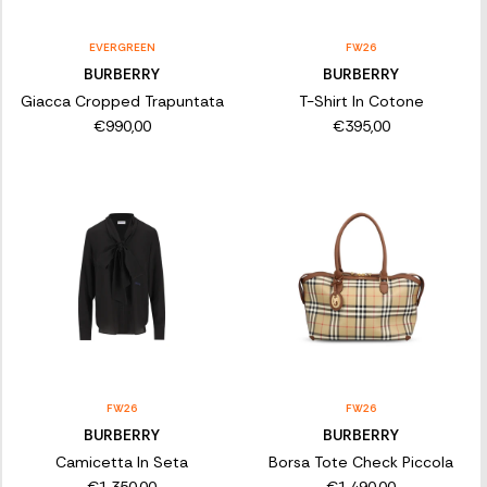
EVERGREEN
FW26
BURBERRY
BURBERRY
Giacca Cropped Trapuntata
T-Shirt In Cotone
€990,00
€395,00
FW26
FW26
BURBERRY
BURBERRY
Camicetta In Seta
Borsa Tote Check Piccola
€1.350,00
€1.490,00