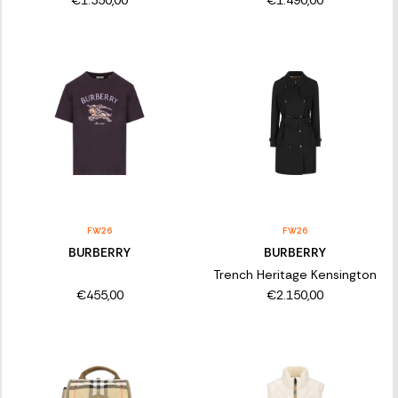
FW26
FW26
BURBERRY
BURBERRY
Trench Heritage Kensington
€455,00
€2.150,00