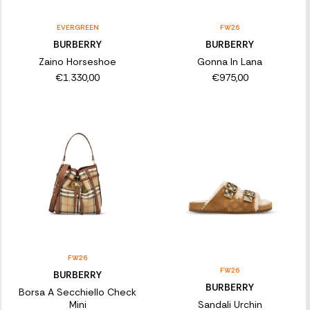
EVERGREEN
FW26
BURBERRY
BURBERRY
Zaino Horseshoe
Gonna In Lana
€1.330,00
€975,00
FW26
FW26
BURBERRY
BURBERRY
Borsa A Secchiello Check
Mini
Sandali Urchin