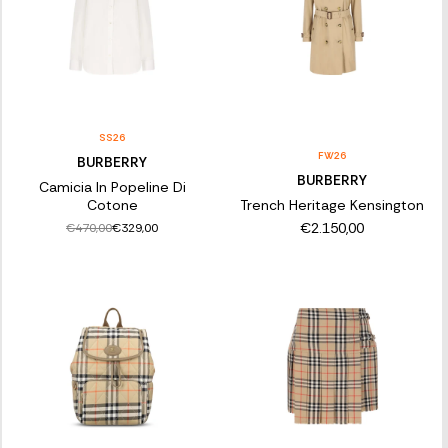
SS26
FW26
BURBERRY
BURBERRY
Camicia In Popeline Di
Cotone
Trench Heritage Kensington
€2.150,00
€470,00
€329,00