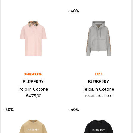
- 40%
EVERGREEN
SS26
BURBERRY
BURBERRY
Polo In Cotone
Felpa In Cotone
€475,00
€685,00
€411,00
- 40%
- 40%