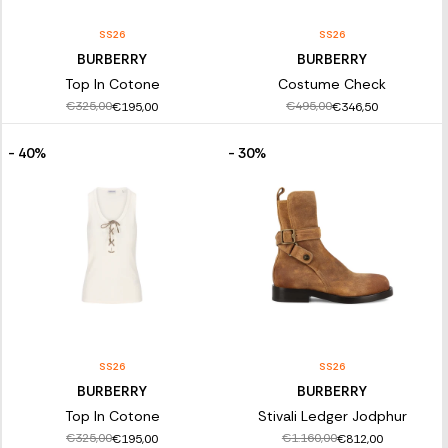
SS26
SS26
BURBERRY
BURBERRY
Top In Cotone
Costume Check
€325,00
€495,00
€195,00
€346,50
- 40%
- 30%
SS26
SS26
BURBERRY
BURBERRY
Top In Cotone
Stivali Ledger Jodphur
€325,00
€1.160,00
€195,00
€812,00