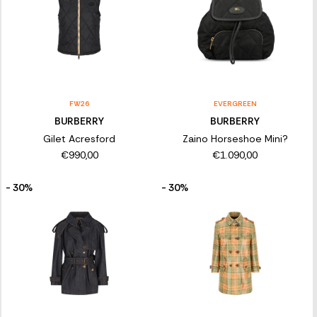
FW26
EVERGREEN
BURBERRY
BURBERRY
Gilet Acresford
Zaino Horseshoe Mini?
€990,00
€1.090,00
- 30%
- 30%