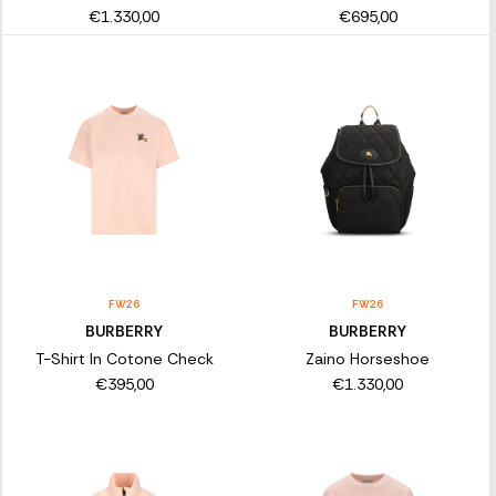
€1.330,00
€695,00
FW26
FW26
BURBERRY
BURBERRY
T-Shirt In Cotone Check
Zaino Horseshoe
€395,00
€1.330,00