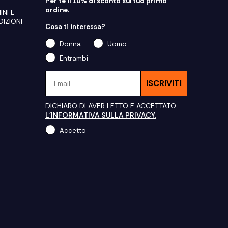
Per te il 10% di sconto sul tuo primo
ordine.
INI E
IZIONI
Cosa ti interessa?
Donna
Uomo
Entrambi
Email
ISCRIVITI
DICHIARO DI AVER LETTO E ACCETTATO
L'INFORMATIVA SULLA PRIVACY.
Accetto