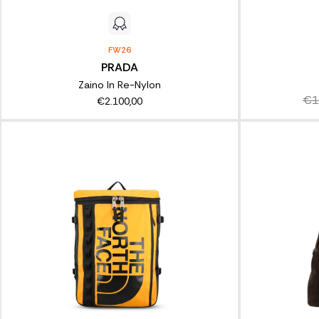
FW26
PRADA
Zaino In Re-Nylon
€1
€2.100,00