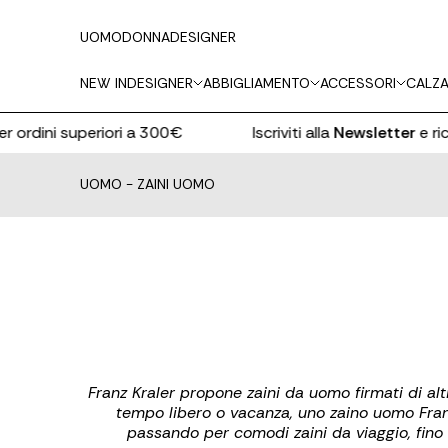
UOMO
DONNA
DESIGNER
NEW IN
DESIGNER
ABBIGLIAMENTO
ACCESSORI
CALZA
 ordini superiori a 300€
Iscriviti alla
Newsletter
e ricev
UOMO
-
ZAINI UOMO
Franz Kraler propone zaini da uomo firmati di altis
tempo libero o vacanza, uno zaino uomo Franz Kr
passando per comodi zaini da viaggio, fino ag