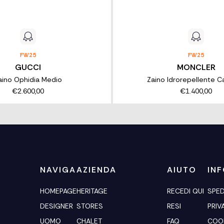
FW25
FW25
GUCCI
MONCLER
aino Ophidia Medio
Zaino Idrorepellente 
€2.600,00
€1.400,00
NAVIGA
AZIENDA
AIUTO
IN
HOMEPAGE
HERITAGE
RECEDI QUI
SPED
DESIGNER
STORES
RESI
PRIV
UOMO
CHALET
FAQ
COOK