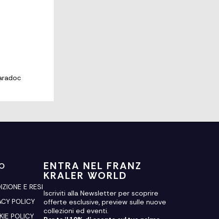
Caradoc
ENTRA NEL FRANZ
FO
KRALER WORLD
IZIONE E RESI
Iscriviti alla Newsletter per scoprire
ACY POLICY
offerte esclusive, preview sulle nuove
collezioni ed eventi.
IE POLICY