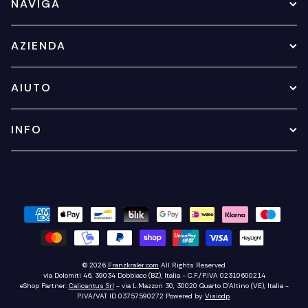
NAVIGA
AZIENDA
AIUTO
INFO
© 2026
Franzkraler.com
All Rights Reserved
via Dolomiti 46, 39034 Dobbiaco (BZ), Italia - C.F./P.IVA 02310600214
eShop Partner:
Calicantus Srl
- via L.Mazzon 30, 30020 Quarto D'Altino (VE), Italia -
P.IVA/VAT ID 03757590272
Powered by
Visiodp
.