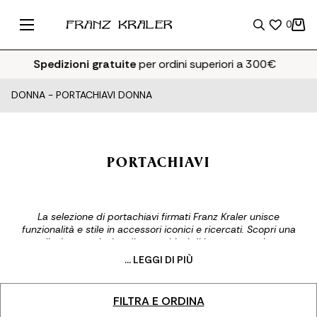
0
Spedizioni gratuite
per ordini superiori a 300€
DONNA
-
PORTACHIAVI DONNA
PORTACHIAVI
La selezione di portachiavi firmati Franz Kraler unisce
funzionalità e stile in accessori iconici e ricercati. Scopri una
collezione esclusiva di portachiavi di lusso, pensati per
aggiungere un tocco distintivo a borse, zaini o chiavi. Design
... LEGGI DI PIÙ
eleganti, materiali pregiati e dettagli curati trasformano un
oggetto quotidiano in un’espressione di personalità e gusto.
FILTRA E ORDINA
LASCIATI ISPIRARE DALLA NOSTRA