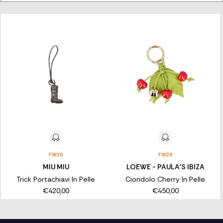
SELEZIONE DI PORTACHIAVI FIRMATI
Sfoglia il catalogo e trova il portachiavi perfetto per arricchire i
tuoi gesti quotidiani con un simbolo di stile e originalità. Ogni
creazione è pensata per distinguersi, rendendo speciale anche il
più piccolo dettaglio.
FW26
FW26
MIU MIU
LOEWE - PAULA'S IBIZA
Trick Portachiavi In Pelle
Ciondolo Cherry In Pelle
€420,00
€450,00