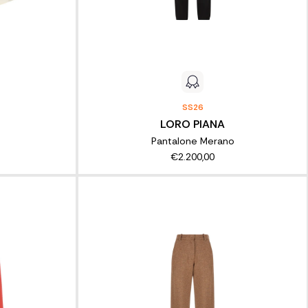
SS26
LORO PIANA
Pantalone Merano
€2.200,00