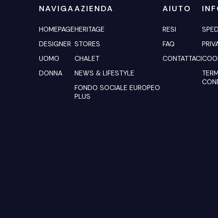
NAVIGA
AZIENDA
AIUTO
IN
HOMEPAGE
HERITAGE
RESI
SPED
DESIGNER
STORES
FAQ
PRIV
UOMO
CHALET
CONTATTACI
COOK
DONNA
NEWS & LIFESTYLE
TERM
COND
FONDO SOCIALE EUROPEO
PLUS