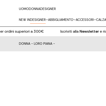
UOMO
DONNA
DESIGNER
NEW IN
DESIGNER
ABBIGLIAMENTO
ACCESSORI
CALZA
ordini superiori a 300€
Iscriviti alla
Newsletter
e ricev
DONNA
-
LORO PIANA
-