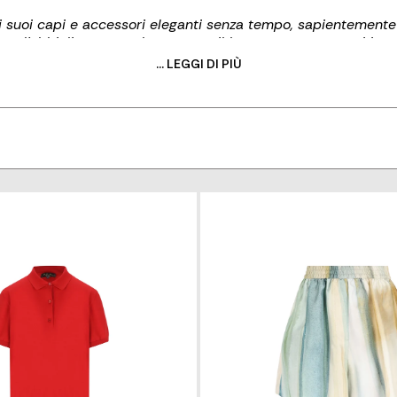
 suoi capi e accessori eleganti senza tempo, sapientemente re
r l'abbigliamento urbano e per il loungewear con capi iconi
 in Italia. Con altissimi standard, il marchio attinge al suo p
... LEGGI DI PIÙ
on soluzioni impeccabili per lo stile di vita moderno cadenza