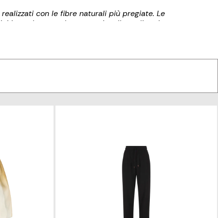
alizzati con le fibre naturali più pregiate. Le
ci in cashmere e lana e capispalla realizzati con
atrimonio unico per evolvere la sua identità,
to da lavoro, sport e viaggi.