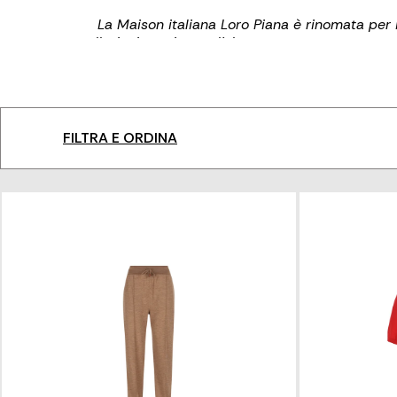
La Maison italiana Loro Piana è rinomata per i
collezioni esprimono l'eleganza contemporanea pe
tecnologie tessili all'avanguardia progettate
rinnovandosi ogni stagione c
FILTRA E ORDINA