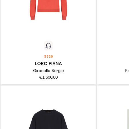
SS26
LORO PIANA
Girocollo Sergio
P
€1.300,00