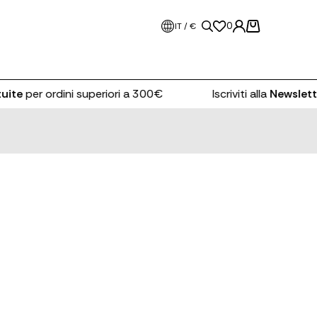
0
IT / €
ite
per ordini superiori a 300€
Iscriviti alla
Newsletter