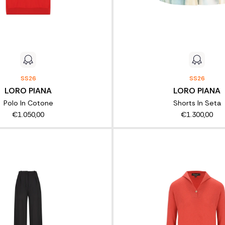
SS26
SS26
LORO PIANA
LORO PIANA
Polo In Cotone
Shorts In Seta
€1.050,00
€1.300,00