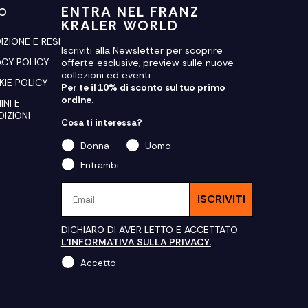
ENTRA NEL FRANZ
FO
KRALER WORLD
IZIONE E RESI
Iscriviti alla Newsletter per scoprire
ACY POLICY
offerte esclusive, preview sulle nuove
collezioni ed eventi.
IE POLICY
Per te il 10% di sconto sul tuo primo
ordine.
INI E
IZIONI
Cosa ti interessa?
Donna
Uomo
Entrambi
Email
ISCRIVITI
DICHIARO DI AVER LETTO E ACCETTATO
L'INFORMATIVA SULLA PRIVACY.
Accetto