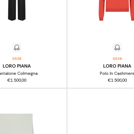
SS26
SS26
LORO PIANA
LORO PIANA
antalone Colmegna
Polo In Cashmer
€1.500,00
€1.500,00