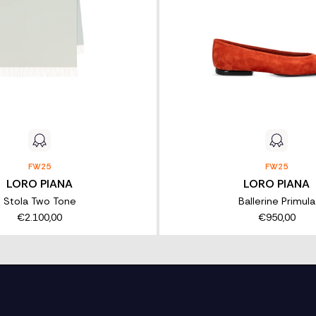
FW25
FW25
LORO PIANA
LORO PIANA
Stola Two Tone
Ballerine Primula
€2.100,00
€950,00