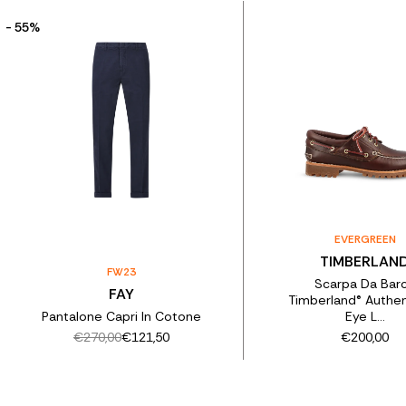
- 55%
EVERGREEN
TIMBERLAN
FW23
Scarpa Da Bar
FAY
Timberland® Authen
Pantalone Capri In Cotone
Eye L...
€270,00
€121,50
€200,00