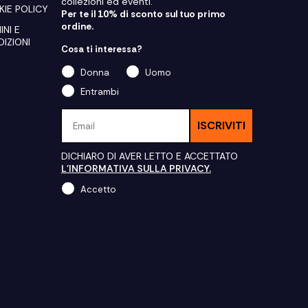
collezioni ed eventi.
IE POLICY
Per te il 10% di sconto sul tuo primo
ordine.
INI E
IZIONI
Cosa ti interessa?
Donna
Uomo
Entrambi
Email
ISCRIVITI
DICHIARO DI AVER LETTO E ACCETTATO
L'INFORMATIVA SULLA PRIVACY.
Accetto