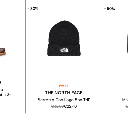
- 30%
- 50%
D
FW25
ca
THE NORTH FACE
tic 3-
Berretto Con Logo Box TNF
Ma
€32,00
€22,40
€