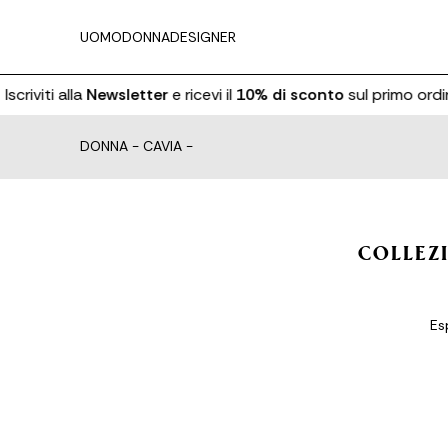
UOMO
DONNA
DESIGNER
scriviti alla
Newsletter
e ricevi il
10% di sconto
sul primo ordin
DONNA
-
CAVIA
-
COLLEZI
Es