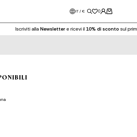
0
IT / €
Iscriviti alla
Newsletter
e ricevi il
10% di sconto
sul primo
PONIBILI
nna