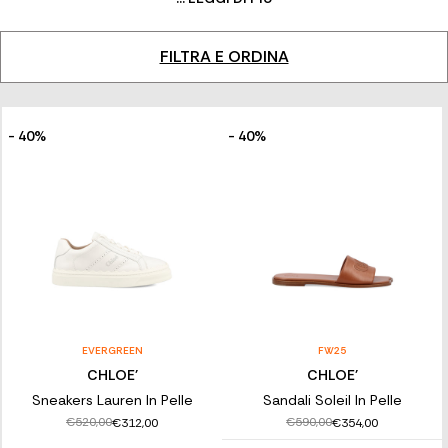
osare essere sé stesse. Oggi, la Maison è una delle principali
case di moda di lusso francesi e continua ad abbracciare la
visione della sua fondatrice, fatta di femminilità libera e
FILTRA E ORDINA
disinvolta, sotto la direzione creativa di Chemena Kamali.
- 40%
- 40%
EVERGREEN
FW25
CHLOE'
CHLOE'
Sneakers Lauren In Pelle
Sandali Soleil In Pelle
€520,00
€590,00
€312,00
€354,00