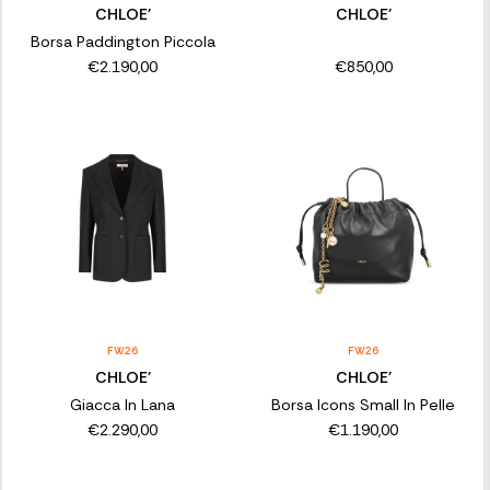
CHLOE'
CHLOE'
Borsa Paddington Piccola
€2.190,00
€850,00
FW26
FW26
CHLOE'
CHLOE'
Giacca In Lana
Borsa Icons Small In Pelle
€2.290,00
€1.190,00