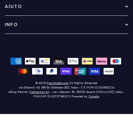
AIUTO
INFO
© 2026
Franzkraler.com
All Rights Reserved
via Dolomiti 46, 39034 Dobbiaco (BZ), Italia - C.F./P.IVA 02310600214
eShop Partner:
Calicantus Srl
- via L.Mazzon 30, 30020 Quarto D'Altino (VE), Italia -
P.IVA/VAT ID 03757590272
Powered by
Visiodp
.