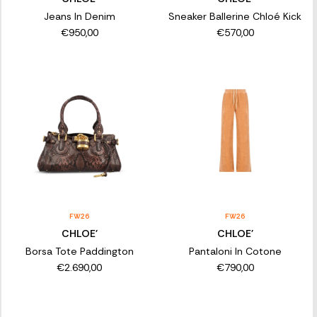
Jeans In Denim
Sneaker Ballerine Chloé Kick
€950,00
€570,00
FW26
FW26
CHLOE'
CHLOE'
Borsa Tote Paddington
Pantaloni In Cotone
€2.690,00
€790,00