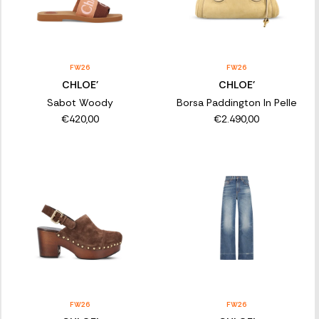
FW26
FW26
CHLOE'
CHLOE'
Sabot Woody
Borsa Paddington In Pelle
€420,00
€2.490,00
FW26
FW26