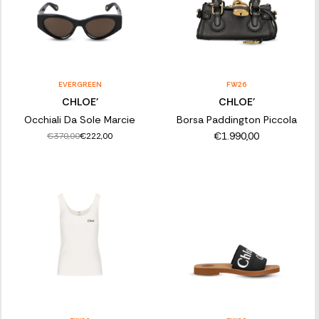
EVERGREEN
FW26
CHLOE'
CHLOE'
Occhiali Da Sole Marcie
Borsa Paddington Piccola
€1.990,00
€370,00
€222,00