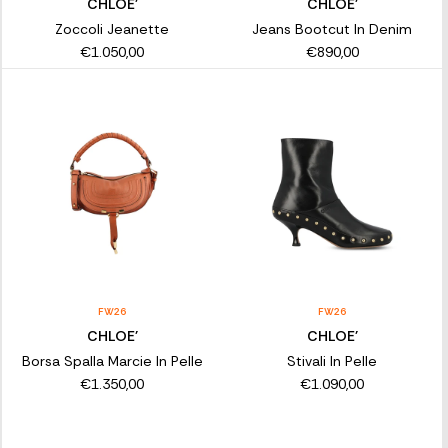
CHLOE'
CHLOE'
Zoccoli Jeanette
Jeans Bootcut In Denim
€1.050,00
€890,00
FW26
FW26
CHLOE'
CHLOE'
Borsa Spalla Marcie In Pelle
Stivali In Pelle
€1.350,00
€1.090,00