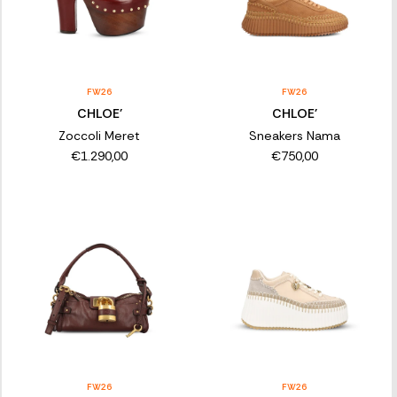
FW26
FW26
CHLOE'
CHLOE'
Zoccoli Meret
Sneakers Nama
€1.290,00
€750,00
FW26
FW26