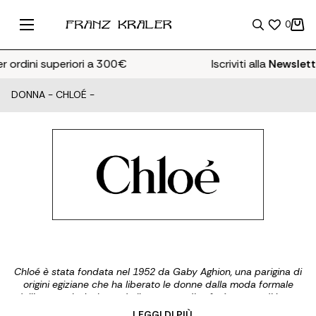
0
rdini superiori a 300€
Iscriviti alla
Newsletter
e
DONNA
-
CHLOÉ
-
Chloé è stata fondata nel 1952 da Gaby Aghion, una parigina di
origini egiziane che ha liberato le donne dalla moda formale
dell’epoca, rivoluzionando il concetto di prêt-à-porter di lusso.
Vera visionaria, Gaby Aghion credeva che le donne dovessero
... LEGGI DI PIÙ