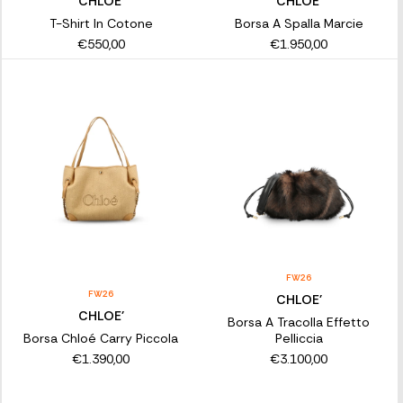
CHLOE'
CHLOE'
T-Shirt In Cotone
Borsa A Spalla Marcie
€550,00
€1.950,00
FW26
FW26
CHLOE'
CHLOE'
Borsa A Tracolla Effetto
Borsa Chloé Carry Piccola
Pelliccia
€1.390,00
€3.100,00