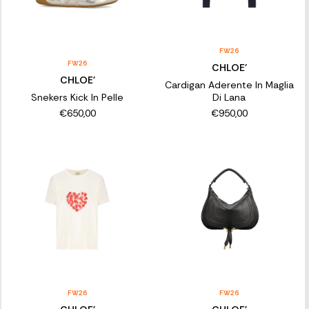
FW26
FW26
CHLOE'
CHLOE'
Cardigan Aderente In Maglia
Snekers Kick In Pelle
Di Lana
€650,00
€950,00
FW26
FW26