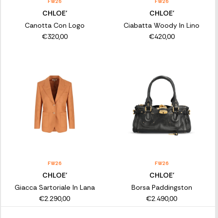
FW26
FW26
CHLOE'
CHLOE'
Canotta Con Logo
Ciabatta Woody In Lino
€320,00
€420,00
FW26
FW26
CHLOE'
CHLOE'
Giacca Sartoriale In Lana
Borsa Paddingston
€2.290,00
€2.490,00