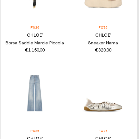
FW26
FW26
CHLOE'
CHLOE'
Borsa Saddle Marcie Piccola
Sneaker Nama
€1.150,00
€820,00
FW26
FW26
CHLOE'
CHLOE'