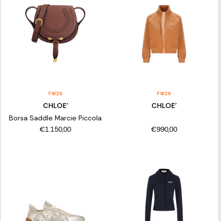
FW26
FW26
CHLOE'
CHLOE'
Borsa Saddle Marcie Piccola
€1.150,00
€990,00