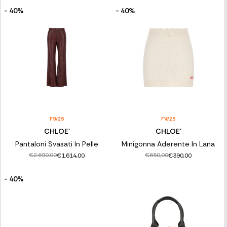
- 40%
- 40%
FW25
FW25
CHLOE'
CHLOE'
Pantaloni Svasati In Pelle
Minigonna Aderente In Lana
€2.690,00
€650,00
€1.614,00
€390,00
- 40%