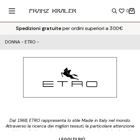
0
Spedizioni gratuite
per ordini superiori a 300€
DONNA
-
ETRO
-
Dal 1968, ETRO rappresenta lo stile Made in Italy nel mondo.
Attraverso la ricerca dei migliori tessuti, la particolare attenzione
ai dettagli e la passione per la storia, la moda e i viaggi, oggi
ETRO crea capi e accessori di altissima qualità e all'insegna del
... LEGGI DI PIÙ