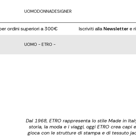
UOMO
DONNA
DESIGNER
er ordini superiori a 300€
Iscriviti alla
Newsletter
e ric
UOMO
-
ETRO
-
Dal 1968, ETRO rappresenta lo stile Made in Italy 
storia, la moda e i viaggi, oggi ETRO crea capi e
gioca con le strutture di stampa e di tessuto jaq