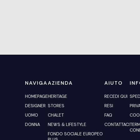
NAVIGA
AZIENDA
AIUTO
IN
HOMEPAGE
HERITAGE
RECEDI QUI
SPED
DESIGNER
STORES
RESI
PRIV
UOMO
CHALET
FAQ
COOK
DONNA
NEWS & LIFESTYLE
CONTATTACI
TERM
COND
FONDO SOCIALE EUROPEO
PLUS