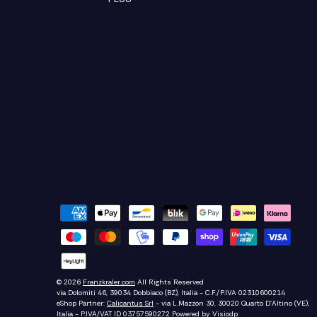
© 2026
Franzkraler.com
All Rights Reserved
via Dolomiti 46, 39034 Dobbiaco (BZ), Italia - C.F./P.IVA 02310600214
eShop Partner:
Calicantus Srl
- via L.Mazzon 30, 30020 Quarto D'Altino (VE),
Italia - P.IVA/VAT ID 03757590272
Powered by
Visiodp
.