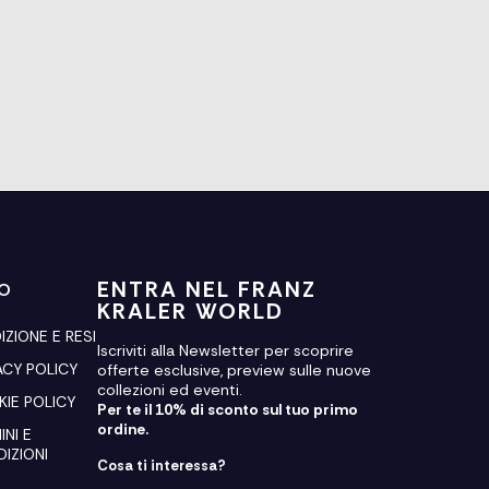
ENTRA NEL FRANZ
FO
KRALER WORLD
IZIONE E RESI
Iscriviti alla Newsletter per scoprire
ACY POLICY
offerte esclusive, preview sulle nuove
collezioni ed eventi.
IE POLICY
Per te il 10% di sconto sul tuo primo
ordine.
INI E
IZIONI
Cosa ti interessa?